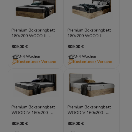
Premium Boxspringbett
Premium Boxspringbett
160x200 WOOD II –
160x200 WOOD III –
Eiche Wotan Hotelbett
Eiche Wotan Hotelbett
809,00 €
809,00 €
inkl. Topper
inkl. Topper
3-4 Wochen
3-4 Wochen
Kostenloser Versand
Kostenloser Versand
Premium Boxspringbett
Premium Boxspringbett
WOOD IV 160x200 –
WOOD V 160x200 –
Hotelbett Eiche Wotan
Eiche Wotan Hotelbett
809,00 €
809,00 €
mit 2 Bettkästen
mit Bettkästen