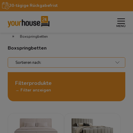
30-tägige Rückgabefrist
MENÜ
»
»
»
Startseite
Wohnbereiche
Schlafzimmer
Betten
»
Boxspringbetten
Boxspringbetten
Filterprodukte
→ Filter anzeigen