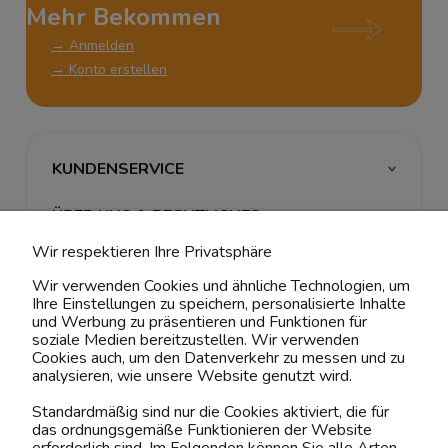
Mehr Bekommen
→ Anmelden
→ Konto erstellen
KUNDENSERVICE
ÜBER UNS & RECHTLICHES
Wir respektieren Ihre Privatsphäre
MEIN ACCOUNT
Wir verwenden Cookies und ähnliche Technologien, um
Ihre Einstellungen zu speichern, personalisierte Inhalte
BELIEBTE KATEGORIEN
und Werbung zu präsentieren und Funktionen für
soziale Medien bereitzustellen. Wir verwenden
Cookies auch, um den Datenverkehr zu messen und zu
analysieren, wie unsere Website genutzt wird.
Kontaktiere uns!
Standardmäßig sind nur die Cookies aktiviert, die für
das ordnungsgemäße Funktionieren der Website
0151 12200811