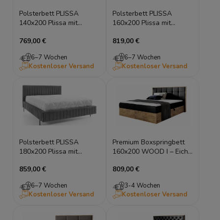
Polsterbett PLISSA
Polsterbett PLISSA
140x200 Plissa mit
160x200 Plissa mit
Bettkasten,
Bettkasten,
769,00 €
819,00 €
Gasdruckfeder,
Gasdruckfeder,
Leistenlattenrost
Leistenlattenrost
6–7 Wochen
6–7 Wochen
Kostenloser Versand
Kostenloser Versand
Polsterbett PLISSA
Premium Boxspringbett
180x200 Plissa mit
160x200 WOOD I – Eiche
Bettkasten,
Wotan Hotelbett inkl.
859,00 €
809,00 €
Gasdruckfeder,
Topper
Leistenlattenrost
6–7 Wochen
3-4 Wochen
Kostenloser Versand
Kostenloser Versand