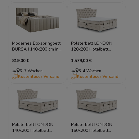
Modernes Boxspringbett
Polsterbett LONDON
BURSA I 140x200 cm inkl.
120x200 Hotelbett
Topper & Stauraum
Elektrisch Kontinentales
819,00 €
1.579,00 €
Bett
6–7 Wochen
3-4 Wochen
Kostenloser Versand
Kostenloser Versand
Polsterbett LONDON
Polsterbett LONDON
140x200 Hotelbett
160x200 Hotelbett
Elektrisch Kontinentales
Elektrisch Kontinentales