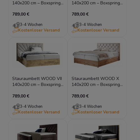
140x200 cm – Boxspring
140x200 cm – Boxspring
Doppelbett in Eiche
Doppelbett in Eiche
789,00 €
789,00 €
Wotan
Wotan
3-4 Wochen
3-4 Wochen
Kostenloser Versand
Kostenloser Versand
Stauraumbett WOOD VII
Stauraumbett WOOD X
140x200 cm – Boxspring
140x200 cm – Boxspring
Doppelbett Eiche Wotan
Doppelbett Eiche Wotan
789,00 €
789,00 €
Optik
3-4 Wochen
3-4 Wochen
Kostenloser Versand
Kostenloser Versand