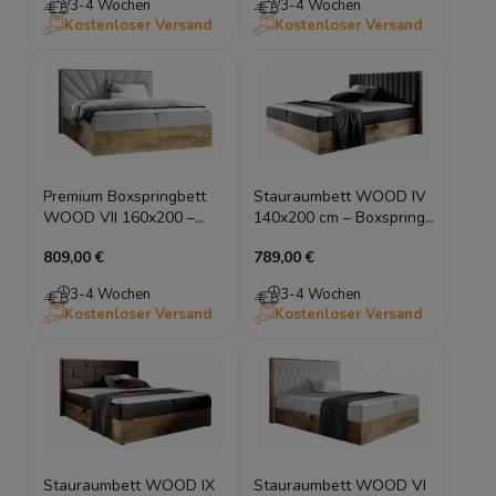
3-4 Wochen
3-4 Wochen
Kostenloser Versand
Kostenloser Versand
Premium Boxspringbett
Stauraumbett WOOD IV
WOOD VII 160x200 –
140x200 cm – Boxspring
Eiche Wotan Hotelbett
Doppelbett Eiche Wotan
809,00 €
789,00 €
mit Stauraum
3-4 Wochen
3-4 Wochen
Kostenloser Versand
Kostenloser Versand
Stauraumbett WOOD IX
Stauraumbett WOOD VI