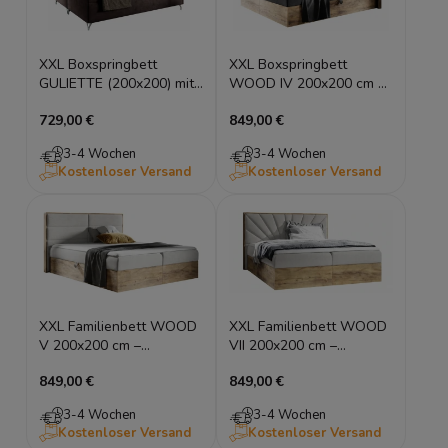
XXL Boxspringbett
XXL Boxspringbett
GULIETTE (200x200) mit
WOOD IV 200x200 cm –
Steppung, 2 Bettkästen
Familienbett Eiche Wotan
729,00 €
849,00 €
& Topper
inkl. T-25 Topper
3-4 Wochen
3-4 Wochen
Kostenloser Versand
Kostenloser Versand
XXL Familienbett WOOD
XXL Familienbett WOOD
V 200x200 cm –
VII 200x200 cm –
Boxspringbett Eiche
Boxspringbett Eiche
849,00 €
849,00 €
Wotan Stauraum
Wotan mit Bettkästen
3-4 Wochen
3-4 Wochen
Kostenloser Versand
Kostenloser Versand