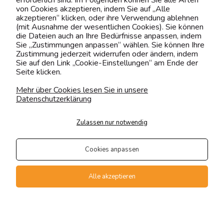
erforderlich sind. Im Folgenden können Sie alle Arten
von Cookies akzeptieren, indem Sie auf „Alle
shop@yourhouse24.eu
akzeptieren“ klicken, oder ihre Verwendung ablehnen
(mit Ausnahme der wesentlichen Cookies). Sie können
Mo. - Fr. 07:00-15:00
die Dateien auch an Ihre Bedürfnisse anpassen, indem
Sie „Zustimmungen anpassen“ wählen. Sie können Ihre
Zustimmung jederzeit widerrufen oder ändern, indem
Sie auf den Link „Cookie-Einstellungen“ am Ende der
Seite klicken.
4.6
Basierend auf
375
Bewertungen
von jeher
Mehr über Cookies lesen Sie in unsere
Datenschutzerklärung
Folge uns
Zulassen nur notwendig
Transportarten
Der Versand erfolgt per
Cookies anpassen
private Spedition
Geprüfte Präsenz
Alle akzeptieren
Zahlungsmethoden
Vollversion der Webseite