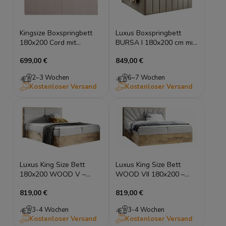
Kingsize Boxspringbett
Luxus Boxspringbett
180x200 Cord mit
BURSA I 180x200 cm mit
Bettkasten COSTA
XXL-Bettkasten & Topper
699,00 €
849,00 €
2–3 Wochen
6–7 Wochen
Kostenloser Versand
Kostenloser Versand
Luxus King Size Bett
Luxus King Size Bett
180x200 WOOD V –
WOOD VII 180x200 –
Boxspringbett Eiche
Boxspringbett in Eiche
819,00 €
819,00 €
Wotan inkl. Topper
Wotan inkl. Topper
3-4 Wochen
3-4 Wochen
Kostenloser Versand
Kostenloser Versand