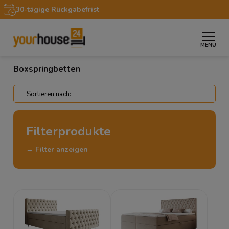
30-tägige Rückgabefrist
MENÜ
»
»
»
Startseite
Möbel
Betten
Boxspringbetten
Boxspringbetten
Filterprodukte
→ Filter anzeigen