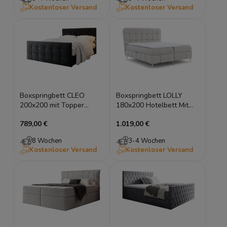
Kostenloser Versand
Kostenloser Versand
Boxspringbett CLEO
Boxspringbett LOLLY
200x200 mit Topper
180x200 Hotelbett Mit
Hotellbett
Zwei Bettkasten
789,00 €
1.019,00 €
Kontinentalbett Mit
Kontinentales Bett
Bettkasten
8 Wochen
3-4 Wochen
Kostenloser Versand
Kostenloser Versand