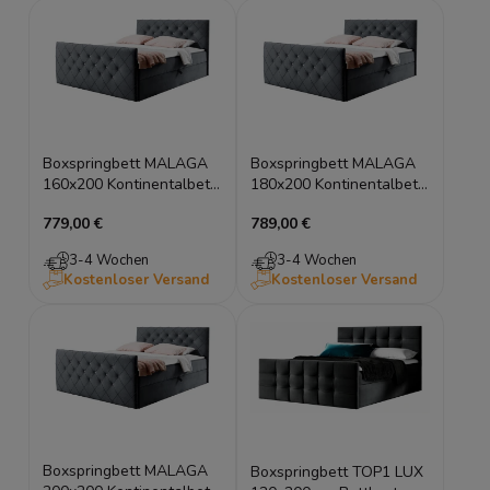
Boxspringbett MALAGA
Boxspringbett MALAGA
160x200 Kontinentalbett
180x200 Kontinentalbett
inkl. Topper & Bettkasten
inkl. Topper & Bettkasten
779,00 €
789,00 €
3-4 Wochen
3-4 Wochen
Kostenloser Versand
Kostenloser Versand
Boxspringbett MALAGA
Boxspringbett TOP1 LUX