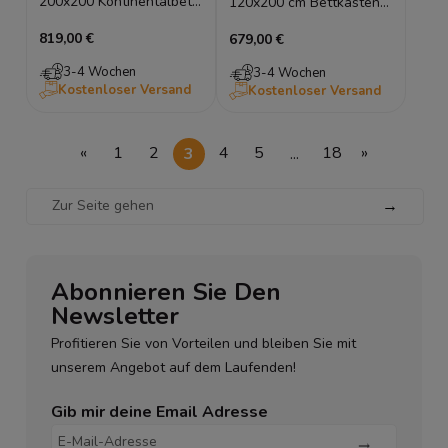
200x200 Kontinentalbett
120x200 cm Bettkasten
inkl. Topper & Bettkasten
Topper Hebeautomatik
819,00 €
679,00 €
3-4 Wochen
3-4 Wochen
Kostenloser Versand
Kostenloser Versand
«
1
2
3
4
5
...
18
»
→
Abonnieren Sie Den
Newsletter
Profitieren Sie von Vorteilen und bleiben Sie mit
unserem Angebot auf dem Laufenden!
Gib mir deine Email Adresse