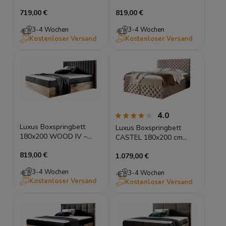
Steppung, 2 Bettkästen
Boxspringbett Eiche
719,00 €
819,00 €
& Topper
Wotan Optik
3-4 Wochen
3-4 Wochen
Kostenloser Versand
Kostenloser Versand
4.0
Luxus Boxspringbett
Luxus Boxspringbett
180x200 WOOD IV –
CASTEL 180x200 cm
King Size Polsterbett in
Doppelbett Samt mit
819,00 €
Eiche Wotan Optik
1.079,00 €
Topper
3-4 Wochen
3-4 Wochen
Kostenloser Versand
Kostenloser Versand