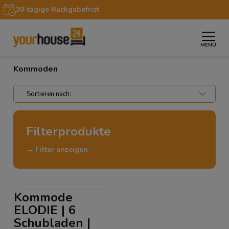
30-tägige Rückgabefrist
MENÜ
»
»
Startseite
Möbel
Kommoden
Kommoden
Filterprodukte
→ Filter anzeigen
Kommode
ELODIE | 6
Schubladen |