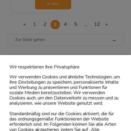
In den
Warenkorb
«
1
2
3
4
5
...
12
»
→
Abonnieren Sie Den
Wir respektieren Ihre Privatsphäre
Newsletter
Wir verwenden Cookies und ähnliche Technologien, um
Profitieren Sie von Vorteilen und bleiben Sie mit
Ihre Einstellungen zu speichern, personalisierte Inhalte
unserem Angebot auf dem Laufenden!
und Werbung zu präsentieren und Funktionen für
soziale Medien bereitzustellen. Wir verwenden
Cookies auch, um den Datenverkehr zu messen und zu
Gib mir deine Email Adresse
analysieren, wie unsere Website genutzt wird.
Standardmäßig sind nur die Cookies aktiviert, die für
* Mit der Anmeldung stimmen Sie der Verarbeitung Ihrer
das ordnungsgemäße Funktionieren der Website
personenbezogenen Daten zu
erforderlich sind. Im Folgenden können Sie alle Arten
von Cookies akzeptieren, indem Sie auf „Alle