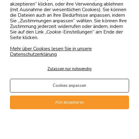
akzeptieren“ klicken, oder ihre Verwendung ablehnen
(mit Ausnahme der wesentlichen Cookies). Sie können
Mehr Bekommen
die Dateien auch an Ihre Bedürfnisse anpassen, indem
Sie „Zustimmungen anpassen“ wählen. Sie können Ihre
→ Anmelden
Zustimmung jederzeit widerrufen oder ändern, indem
Sie auf den Link „Cookie-Einstellungen“ am Ende der
→ Konto erstellen
Seite klicken.
Mehr über Cookies lesen Sie in unsere
Datenschutzerklärung
KUNDENSERVICE
Zulassen nur notwendig
ÜBER UNS & RECHTLICHES
Cookies anpassen
MEIN ACCOUNT
Alle akzeptieren
BELIEBTE KATEGORIEN
Kontakt
Suche
Konto
Warenkorb
Kontaktiere uns!