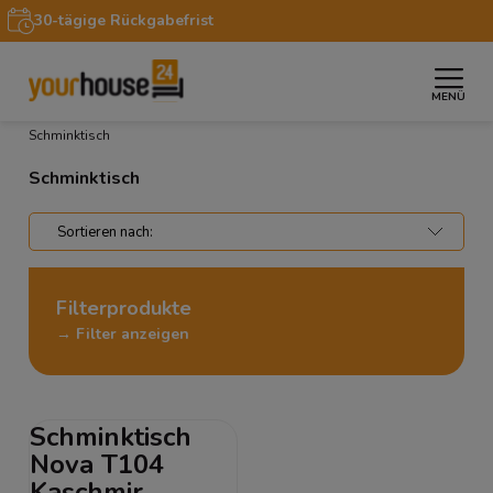
30-tägige Rückgabefrist
MENÜ
»
»
»
Startseite
Wohnbereiche
Schlafzimmer
Schminktisch
Schminktisch
Filterprodukte
→ Filter anzeigen
Schminktisch
Nova T104
Kaschmir