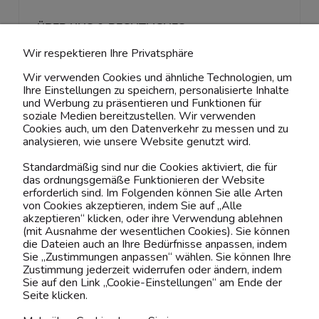
ÜBER UNS & RECHTLICHES
Wir respektieren Ihre Privatsphäre
MEIN ACCOUNT
Wir verwenden Cookies und ähnliche Technologien, um
Ihre Einstellungen zu speichern, personalisierte Inhalte
BELIEBTE KATEGORIEN
und Werbung zu präsentieren und Funktionen für
soziale Medien bereitzustellen. Wir verwenden
Cookies auch, um den Datenverkehr zu messen und zu
analysieren, wie unsere Website genutzt wird.
Kontaktiere uns!
Standardmäßig sind nur die Cookies aktiviert, die für
das ordnungsgemäße Funktionieren der Website
0151 12200811
erforderlich sind. Im Folgenden können Sie alle Arten
von Cookies akzeptieren, indem Sie auf „Alle
shop@yourhouse24.eu
akzeptieren“ klicken, oder ihre Verwendung ablehnen
(mit Ausnahme der wesentlichen Cookies). Sie können
Mo. - Fr. 07:00-15:00
die Dateien auch an Ihre Bedürfnisse anpassen, indem
Sie „Zustimmungen anpassen“ wählen. Sie können Ihre
Zustimmung jederzeit widerrufen oder ändern, indem
Sie auf den Link „Cookie-Einstellungen“ am Ende der
Seite klicken.
4.6
Basierend auf
374
Bewertungen
von jeher