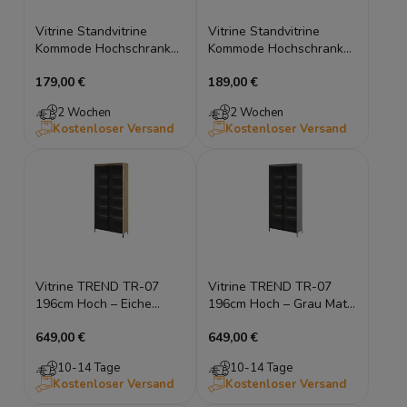
Vitrine Standvitrine
Vitrine Standvitrine
Kommode Hochschrank
Kommode Hochschrank
Sideboard Brasilia in
Sideboard Brasilia in
179,00 €
189,00 €
Weiß
Weiß
2 Wochen
2 Wochen
Kostenloser Versand
Kostenloser Versand
Vitrine TREND TR-07
Vitrine TREND TR-07
196cm Hoch – Eiche
196cm Hoch – Grau Matt
Artisan & Lamellen – LED
& Rillenfront – LED &
649,00 €
649,00 €
& Glas
Glas
10-14 Tage
10-14 Tage
Kostenloser Versand
Kostenloser Versand