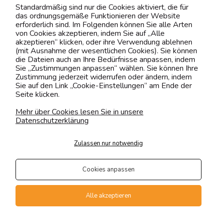
Standardmäßig sind nur die Cookies aktiviert, die für
das ordnungsgemäße Funktionieren der Website
erforderlich sind. Im Folgenden können Sie alle Arten
Kontaktiere uns!
von Cookies akzeptieren, indem Sie auf „Alle
akzeptieren“ klicken, oder ihre Verwendung ablehnen
0151 12200811
(mit Ausnahme der wesentlichen Cookies). Sie können
die Dateien auch an Ihre Bedürfnisse anpassen, indem
shop@yourhouse24.eu
Sie „Zustimmungen anpassen“ wählen. Sie können Ihre
Zustimmung jederzeit widerrufen oder ändern, indem
Mo. - Fr. 07:00-15:00
Sie auf den Link „Cookie-Einstellungen“ am Ende der
Seite klicken.
Mehr über Cookies lesen Sie in unsere
Datenschutzerklärung
4.6
Basierend auf
373
Bewertungen
von jeher
Zulassen nur notwendig
Folge uns
Cookies anpassen
Transportarten
Der Versand erfolgt per
Alle akzeptieren
private Spedition
Geprüfte Präsenz