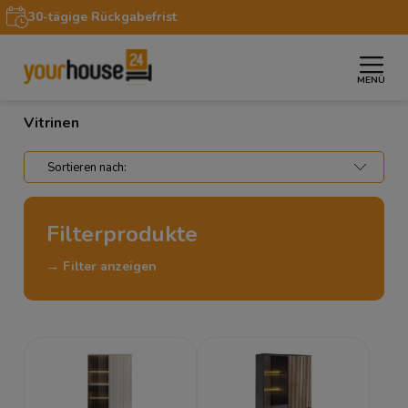
30-tägige Rückgabefrist
MENÜ
»
»
Startseite
Möbel
Vitrinen
Vitrinen
Filterprodukte
→ Filter anzeigen