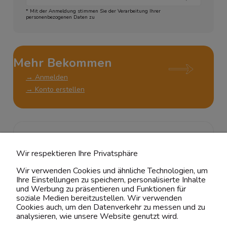
* Mit der Anmeldung stimmen Sie der Verarbeitung Ihrer
personenbezogenen Daten zu
Mehr Bekommen
→ Anmelden
→ Konto erstellen
KUNDENSERVICE
Wir respektieren Ihre Privatsphäre
ÜBER UNS & RECHTLICHES
Wir verwenden Cookies und ähnliche Technologien, um
Ihre Einstellungen zu speichern, personalisierte Inhalte
MEIN ACCOUNT
und Werbung zu präsentieren und Funktionen für
soziale Medien bereitzustellen. Wir verwenden
Cookies auch, um den Datenverkehr zu messen und zu
BELIEBTE KATEGORIEN
analysieren, wie unsere Website genutzt wird.