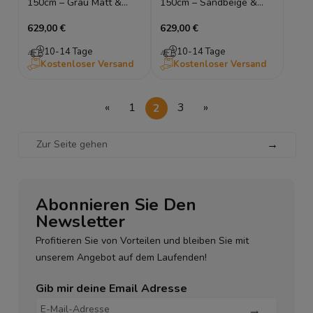
150cm – Grau Matt &
150cm – Sandbeige &
Rillenfront – LED & Glas
Japandi – LED &
629,00 €
629,00 €
Glasfront
10-14 Tage
10-14 Tage
Kostenloser Versand
Kostenloser Versand
«
1
2
3
»
→
Abonnieren Sie Den
Newsletter
Profitieren Sie von Vorteilen und bleiben Sie mit
unserem Angebot auf dem Laufenden!
Gib mir deine Email Adresse