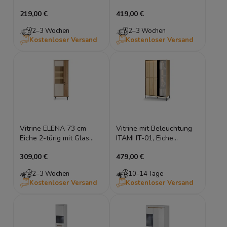
Eiche Evoke & Schwarz |
Dunin mit Lamellen &
219,00 €
419,00 €
Fischgrät-Design
Rauchglas inkl. LED
2–3 Wochen
2–3 Wochen
Kostenloser Versand
Kostenloser Versand
Vitrine ELENA 73 cm
Vitrine mit Beleuchtung
Eiche 2-türig mit Glas
ITAMI IT-01, Eiche
Japandi
Cremona / Schwarz,
309,00 €
479,00 €
Wohnzimmerschrank
90x151x40 cm
Highboard
2–3 Wochen
10-14 Tage
Kostenloser Versand
Kostenloser Versand