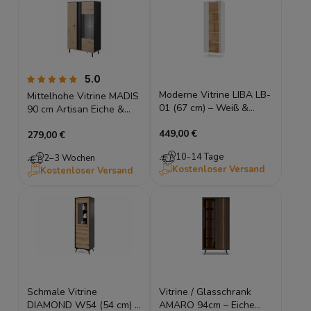
5.0
Moderne Vitrine LIBA LB-
Mittelhohe Vitrine MADIS
01 (67 cm) – Weiß &
90 cm Artisan Eiche &
Eiche Vincenza inkl. LED
Anthrazit – Loft Design
449,00 €
279,00 €
mit Lamellen
10-14 Tage
2–3 Wochen
Kostenloser Versand
Kostenloser Versand
Schmale Vitrine
Vitrine / Glasschrank
DIAMOND W54 (54 cm) –
AMARO 94cm – Eiche