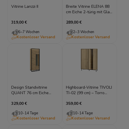
Vitrine Lanzzi II
Breite Vitrine ELENA 88
cm Eiche 2-türig mit Glas
Japandi
319,00 €
289,00 €
Wohnzimmerschrank
6–7 Wochen
2–3 Wochen
Kostenloser Versand
Kostenloser Versand
Design Standvitrine
Highboard-Vitrine TIVOLI
QUANT 76 cm Eiche
TI-02 (99 cm) – Torro
Artisan Schwarz Loft
Cremona Eiche &
329,00 €
359,00 €
Glasvitrine mit LED
Schwarz mit LED-
Beleuchtung
10-14 Tage
10-14 Tage
Kostenloser Versand
Kostenloser Versand