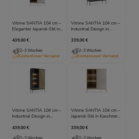
Vitrine SANTIA 104 cm –
Vitrine SANTIA 104 cm –
Eleganter Japandi-Stil in
Industrial Design in
Kaschmir mit Glasfront &
Schwarz & Eiche mit LED
439,00 €
339,00 €
LED
2–3 Wochen
2–3 Wochen
Kostenloser Versand
Kostenloser Versand
Vitrine SANTIA 104 cm –
Vitrine SANTIA 104 cm –
Industrial Design in
Japandi-Stil in Kaschmir
Schwarz & Eiche mit
mit Glas & LED
439,00 €
339,00 €
LED-Beleuchtung
2–3 Wochen
2–3 Wochen