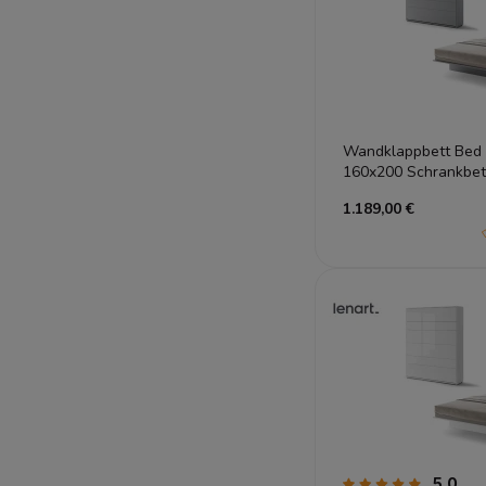
Wandklappbett Bed
160x200 Schrankbett
Gästebett Grau
1.189,00 €
5.0