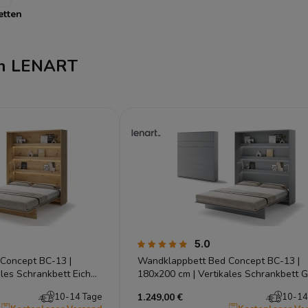
etten
en LENART
5.0
Concept BC-13 |
Wandklappbett Bed Concept BC-13 |
ales Schrankbett Eiche
180x200 cm | Vertikales Schrankbett G
Lenart
10-14 Tage
1.249,00 €
10-14