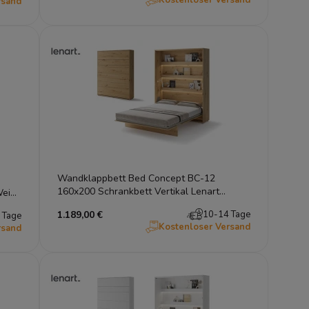
rsand
Wandklappbett Bed Concept BC-12
160x200 Schrankbett Vertikal Lenart
eiß |
Gästebett Eiche Artisan
1.189,00 €
10-14 Tage
 Tage
Kostenloser Versand
rsand