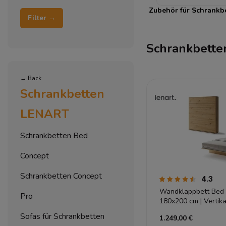
Zubehör für Schrankb
Filter →
Schrankbett
→ Back
Schrankbetten
LENART
Schrankbetten Bed
Concept
Schrankbetten Concept
4.3
Wandklappbett Bed 
Pro
180x200 cm | Vertik
Artisan | Lenart
Sofas für Schrankbetten
1.249,00 €