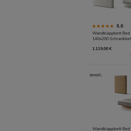
5.0
Wandklappbett Bed
140x200 Schrankbett
Gästebett Kashmir
1.119,00 €
Wandklappbett Bed