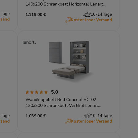
140x200 Schrankbett Horizontal Lenart
Gästebett Eiche Artisan
 Tage
1.119,00 €
10-14 Tage
rsand
Kostenloser Versand
5.0
Wandklappbett Bed Concept BC-02
120x200 Schrankbett Vertikal Lenart
Gästebett Grau
 Tage
1.039,00 €
10-14 Tage
rsand
Kostenloser Versand