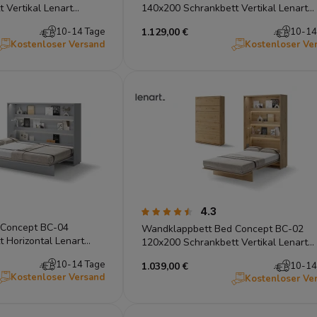
 Vertikal Lenart
140x200 Schrankbett Vertikal Lenart
isan
Gästebett Grau
10-14 Tage
1.129,00 €
10-14
Kostenloser Versand
Kostenloser Ve
4.3
 Concept BC-04
Wandklappbett Bed Concept BC-02
 Horizontal Lenart
120x200 Schrankbett Vertikal Lenart
Gästebett Eiche Artisan
10-14 Tage
1.039,00 €
10-14
Kostenloser Versand
Kostenloser Ve