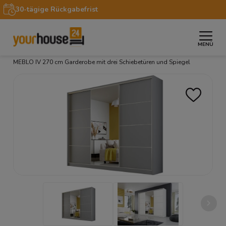
30-tägige Rückgabefrist
MENÜ
»
»
»
Startseite
Möbel
Kleiderschränke
Kleiderschrank
MEBLO IV 270 cm Garderobe mit drei Schiebetüren und Spiegel