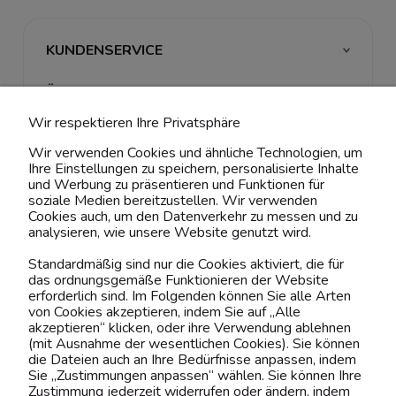
KUNDENSERVICE
ÜBER UNS & RECHTLICHES
Wir respektieren Ihre Privatsphäre
MEIN ACCOUNT
Wir verwenden Cookies und ähnliche Technologien, um
Ihre Einstellungen zu speichern, personalisierte Inhalte
BELIEBTE KATEGORIEN
und Werbung zu präsentieren und Funktionen für
soziale Medien bereitzustellen. Wir verwenden
Cookies auch, um den Datenverkehr zu messen und zu
analysieren, wie unsere Website genutzt wird.
Kontaktiere uns!
Standardmäßig sind nur die Cookies aktiviert, die für
das ordnungsgemäße Funktionieren der Website
0151 12200811
erforderlich sind. Im Folgenden können Sie alle Arten
von Cookies akzeptieren, indem Sie auf „Alle
shop@yourhouse24.eu
akzeptieren“ klicken, oder ihre Verwendung ablehnen
(mit Ausnahme der wesentlichen Cookies). Sie können
Mo. - Fr. 07:00-15:00
die Dateien auch an Ihre Bedürfnisse anpassen, indem
Sie „Zustimmungen anpassen“ wählen. Sie können Ihre
Zustimmung jederzeit widerrufen oder ändern, indem