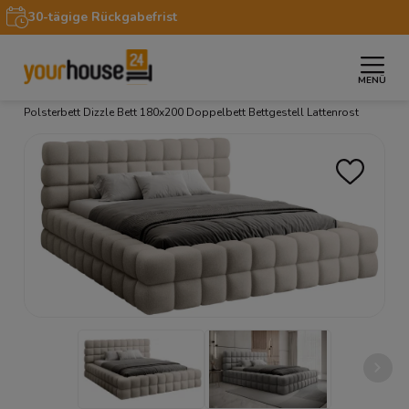
30-tägige Rückgabefrist
MENÜ
»
»
»
»
Startseite
Möbel
Betten
Polsterbetten
Polsterbett Dizzle Bett 180x200 Doppelbett Bettgestell Lattenrost