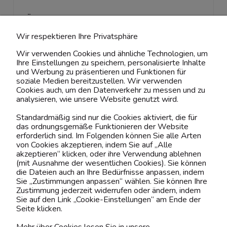
ÜBER UNS & RECHTLICHES
Wir respektieren Ihre Privatsphäre
MEIN ACCOUNT
Wir verwenden Cookies und ähnliche Technologien, um
Ihre Einstellungen zu speichern, personalisierte Inhalte
BELIEBTE KATEGORIEN
und Werbung zu präsentieren und Funktionen für
soziale Medien bereitzustellen. Wir verwenden
Cookies auch, um den Datenverkehr zu messen und zu
analysieren, wie unsere Website genutzt wird.
Kontaktiere uns!
Standardmäßig sind nur die Cookies aktiviert, die für
das ordnungsgemäße Funktionieren der Website
0151 12200811
erforderlich sind. Im Folgenden können Sie alle Arten
von Cookies akzeptieren, indem Sie auf „Alle
shop@yourhouse24.eu
akzeptieren“ klicken, oder ihre Verwendung ablehnen
(mit Ausnahme der wesentlichen Cookies). Sie können
Mo. - Fr. 07:00-15:00
die Dateien auch an Ihre Bedürfnisse anpassen, indem
Sie „Zustimmungen anpassen“ wählen. Sie können Ihre
Zustimmung jederzeit widerrufen oder ändern, indem
Sie auf den Link „Cookie-Einstellungen“ am Ende der
Seite klicken.
4.6
Basierend auf
373
Bewertungen
von jeher