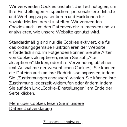
MEIN ACCOUNT
Wir verwenden Cookies und ähnliche Technologien, um
Ihre Einstellungen zu speichern, personalisierte Inhalte
BELIEBTE KATEGORIEN
und Werbung zu präsentieren und Funktionen für
soziale Medien bereitzustellen. Wir verwenden
Cookies auch, um den Datenverkehr zu messen und zu
analysieren, wie unsere Website genutzt wird.
Kontaktiere uns!
Standardmäßig sind nur die Cookies aktiviert, die für
das ordnungsgemäße Funktionieren der Website
0151 12200811
erforderlich sind. Im Folgenden können Sie alle Arten
von Cookies akzeptieren, indem Sie auf „Alle
shop@yourhouse24.eu
akzeptieren“ klicken, oder ihre Verwendung ablehnen
(mit Ausnahme der wesentlichen Cookies). Sie können
Mo. - Fr. 07:00-15:00
die Dateien auch an Ihre Bedürfnisse anpassen, indem
Sie „Zustimmungen anpassen“ wählen. Sie können Ihre
Zustimmung jederzeit widerrufen oder ändern, indem
Sie auf den Link „Cookie-Einstellungen“ am Ende der
Seite klicken.
4.6
Basierend auf
373
Bewertungen
von jeher
Mehr über Cookies lesen Sie in unsere
Datenschutzerklärung
Folge uns
Zulassen nur notwendig