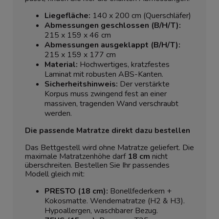
Liegefläche:
140 x 200 cm (Querschläfer)
Abmessungen geschlossen (B/H/T):
215 x 159 x 46 cm
Abmessungen ausgeklappt (B/H/T):
215 x 159 x 177 cm
Material:
Hochwertiges, kratzfestes
Laminat mit robusten ABS-Kanten.
Sicherheitshinweis:
Der verstärkte
Korpus muss zwingend fest an einer
massiven, tragenden Wand verschraubt
werden.
Die passende Matratze direkt dazu bestellen
Das Bettgestell wird ohne Matratze geliefert. Die
maximale Matratzenhöhe darf
18 cm
nicht
überschreiten. Bestellen Sie Ihr passendes
Modell gleich mit:
PRESTO (18 cm):
Bonellfederkern +
Kokosmatte. Wendematratze (H2 & H3).
Hypoallergen, waschbarer Bezug.