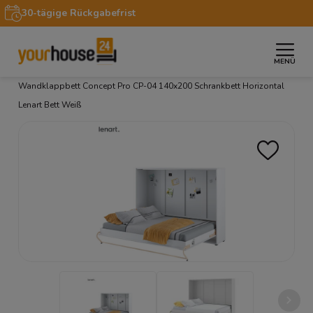
30-tägige Rückgabefrist
MENÜ
»
»
»
Startseite
Möbel
Schrankbetten LENART
Wandklappbett Concept Pro CP-04 140x200 Schrankbett Horizontal
Lenart Bett Weiß