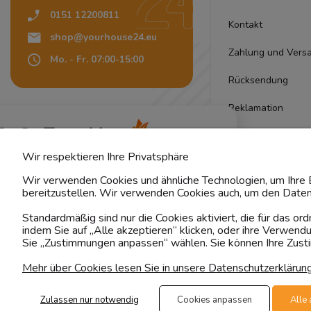
0151 12200811
Kontakt
shop@yourhouse24.eu
Zahlung und Vers
Mo. - Fr. 07:00-15:00
Rücksendung
Reklamation
4.6
Pflegehinweise
Basierend auf
374
Bewertungen
von jeher
Wir respektieren Ihre Privatsphäre
Stoffmuster
Wir verwenden Cookies und ähnliche Technologien, um Ihre E
Lieferung
bereitzustellen. Wir verwenden Cookies auch, um den Daten
Standardmäßig sind nur die Cookies aktiviert, die für das o
Qualität
indem Sie auf „Alle akzeptieren“ klicken, oder ihre Verwen
Sie „Zustimmungen anpassen“ wählen. Sie können Ihre Zustim
Garantie
Mehr über Cookies lesen Sie in unsere Datenschutzerklärun
Zulassen nur notwendig
Cookies anpassen
Alle 
Folge uns
Transportar