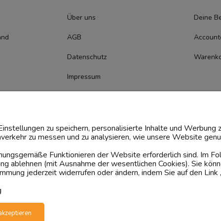
Über uns
Deine Be
and
AGB
Account
Datenschutz
Warenk
Impressum
Cookie-
Zustimmungsmanagement
instellungen zu speichern, personalisierte Inhalte und Werbung z
verkehr zu messen und zu analysieren, wie unsere Website genut
rdnungsgemäße Funktionieren der Website erforderlich sind. Im F
dung ablehnen (mit Ausnahme der wesentlichen Cookies). Sie könn
mung jederzeit widerrufen oder ändern, indem Sie auf den Link 
g
akzeptieren
ten
Geprüfte Präsenz