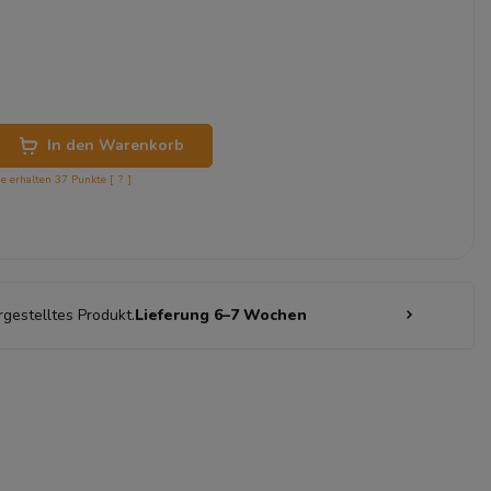
In den Warenkorb
ie erhalten
37
Punkte [
?
]
rgestelltes Produkt.
Lieferung 6–7 Wochen