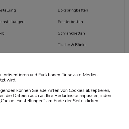
stellung
Boxspringbetten
einstellungen
Polsterbetten
orb
Schrankbetten
Tische & Bänke
Kommoden & Sideboards
TV-Schränke
u präsentieren und Funktionen für soziale Medien
zt wird.
olgenden können Sie alle Arten von Cookies akzeptieren,
en die Dateien auch an Ihre Bedürfnisse anpassen, indem
„Cookie-Einstellungen“ am Ende der Seite klicken.
Zahlungsmethoden