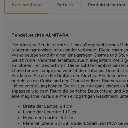
Beschreibung
Details
Produktsicherhei
Pendelleuchte ALMITARA
Die Almitara Pendelleuchte ist ein außergewöhnliches Dek
Moderne harmonisch miteinander verbindet. Diese charman
Wand beleben und ihr einen einzigartigen Charme und Stil v
Sie ist in drei Varianten erhältlich, alle in elegantem Weiß
am oberen Teil des Schirms. Diese subtile Farbkombination 
Charakter der Lampe und verleiht dem Interieur Gemütlichke
Entdecken Sie die drei Größen der Almitara Pendelleuchte, 
perfekt an die Größe und den Charakter Ihres Raumes anz
Höhenverstellung können Sie die Leuchte ganz einfach an Ih
anpassen und dem Raum die perfekte Beleuchtung und Atm
eine magische Aura, die Ihren einzigartigen Geschmack unter
Breite der Lampe: 64 cm
Länge der Leuchte: 110 cm
Höhe der Leuchte: 64 cm
Material (obere Schicht, Boden): Stahl und PCV-Ge