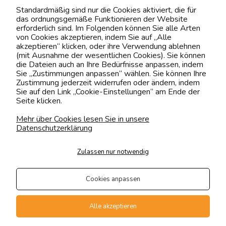
Kontaktiere uns!
Standardmäßig sind nur die Cookies aktiviert, die für
das ordnungsgemäße Funktionieren der Website
0151 12200811
erforderlich sind. Im Folgenden können Sie alle Arten
von Cookies akzeptieren, indem Sie auf „Alle
shop@yourhouse24.eu
akzeptieren“ klicken, oder ihre Verwendung ablehnen
(mit Ausnahme der wesentlichen Cookies). Sie können
Mo. - Fr. 07:00-15:00
die Dateien auch an Ihre Bedürfnisse anpassen, indem
Sie „Zustimmungen anpassen“ wählen. Sie können Ihre
Zustimmung jederzeit widerrufen oder ändern, indem
Sie auf den Link „Cookie-Einstellungen“ am Ende der
Seite klicken.
4.6
Basierend auf
375
Bewertungen
von jeher
Mehr über Cookies lesen Sie in unsere
Datenschutzerklärung
Folge uns
Zulassen nur notwendig
Transportarten
Der Versand erfolgt per
Cookies anpassen
private Spedition
Geprüfte Präsenz
Alle akzeptieren
Zahlungsmethoden