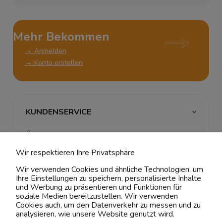
Mehr Bekommen
→ Anmelden
→ Konto erstellen
KUNDENSERVICE
ÜBER UNS & RECHTLICHES
Wir respektieren Ihre Privatsphäre
MEIN ACCOUNT
Wir verwenden Cookies und ähnliche Technologien, um
Ihre Einstellungen zu speichern, personalisierte Inhalte
BELIEBTE KATEGORIEN
und Werbung zu präsentieren und Funktionen für
soziale Medien bereitzustellen. Wir verwenden
Cookies auch, um den Datenverkehr zu messen und zu
analysieren, wie unsere Website genutzt wird.