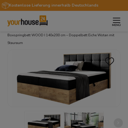
Kostenlose Lieferung innerhalb Deutschlands
MENÜ
»
»
»
»
Startseite
Möbel
Betten
Boxspringbetten
Boxspringbett WOOD I 140x200 cm – Doppelbett Eiche Wotan mit
Stauraum