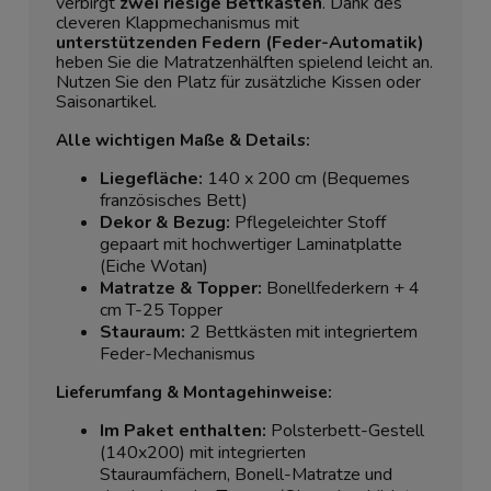
verbirgt
zwei riesige Bettkästen
. Dank des
cleveren Klappmechanismus mit
unterstützenden Federn (Feder-Automatik)
heben Sie die Matratzenhälften spielend leicht an.
Nutzen Sie den Platz für zusätzliche Kissen oder
Saisonartikel.
Alle wichtigen Maße & Details:
Liegefläche:
140 x 200 cm (Bequemes
französisches Bett)
Dekor & Bezug:
Pflegeleichter Stoff
gepaart mit hochwertiger Laminatplatte
(Eiche Wotan)
Matratze & Topper:
Bonellfederkern + 4
cm T-25 Topper
Stauraum:
2 Bettkästen mit integriertem
Feder-Mechanismus
Lieferumfang & Montagehinweise:
Im Paket enthalten:
Polsterbett-Gestell
(140x200) mit integrierten
Stauraumfächern, Bonell-Matratze und