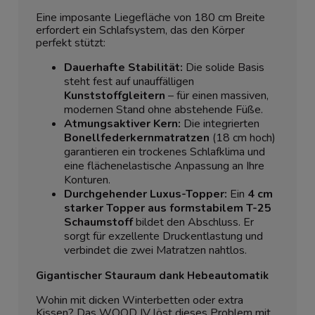
Eine imposante Liegefläche von 180 cm Breite
erfordert ein Schlafsystem, das den Körper
perfekt stützt:
Dauerhafte Stabilität:
Die solide Basis
steht fest auf unauffälligen
Kunststoffgleitern
– für einen massiven,
modernen Stand ohne abstehende Füße.
Atmungsaktiver Kern:
Die integrierten
Bonellfederkernmatratzen
(18 cm hoch)
garantieren ein trockenes Schlafklima und
eine flächenelastische Anpassung an Ihre
Konturen.
Durchgehender Luxus-Topper:
Ein
4 cm
starker Topper aus formstabilem T-25
Schaumstoff
bildet den Abschluss. Er
sorgt für exzellente Druckentlastung und
verbindet die zwei Matratzen nahtlos.
Gigantischer Stauraum dank Hebeautomatik
Wohin mit dicken Winterbetten oder extra
Kissen? Das WOOD IV löst dieses Problem mit