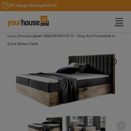
30-tägige Rückgabefrist
MENÜ
»
»
»
»
Startseite
Möbel
Betten
Boxspringbetten
Luxus Boxspringbett 180x200 WOOD IV – King Size Polsterbett in
Eiche Wotan Optik