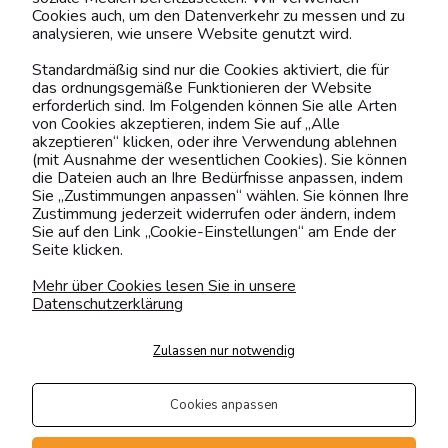
Cookies auch, um den Datenverkehr zu messen und zu
analysieren, wie unsere Website genutzt wird.
Kontaktiere uns!
Standardmäßig sind nur die Cookies aktiviert, die für
das ordnungsgemäße Funktionieren der Website
0151 12200811
erforderlich sind. Im Folgenden können Sie alle Arten
von Cookies akzeptieren, indem Sie auf „Alle
shop@yourhouse24.eu
akzeptieren“ klicken, oder ihre Verwendung ablehnen
(mit Ausnahme der wesentlichen Cookies). Sie können
Mo. - Fr. 07:00-15:00
die Dateien auch an Ihre Bedürfnisse anpassen, indem
Sie „Zustimmungen anpassen“ wählen. Sie können Ihre
Zustimmung jederzeit widerrufen oder ändern, indem
Sie auf den Link „Cookie-Einstellungen“ am Ende der
Seite klicken.
4.6
Basierend auf
374
Bewertungen
von jeher
Mehr über Cookies lesen Sie in unsere
Datenschutzerklärung
Folge uns
Zulassen nur notwendig
Transportarten
Der Versand erfolgt per
Cookies anpassen
private Spedition
Geprüfte Präsenz