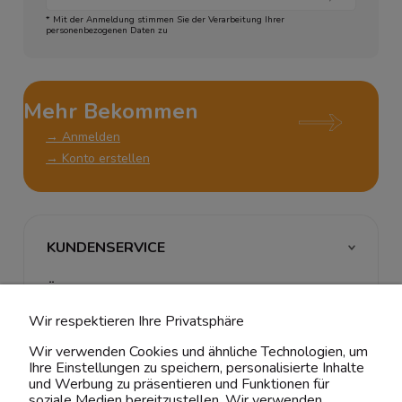
* Mit der Anmeldung stimmen Sie der Verarbeitung Ihrer
personenbezogenen Daten zu
Mehr Bekommen
→ Anmelden
→ Konto erstellen
KUNDENSERVICE
ÜBER UNS & RECHTLICHES
Wir respektieren Ihre Privatsphäre
MEIN ACCOUNT
Wir verwenden Cookies und ähnliche Technologien, um
Ihre Einstellungen zu speichern, personalisierte Inhalte
BELIEBTE KATEGORIEN
und Werbung zu präsentieren und Funktionen für
soziale Medien bereitzustellen. Wir verwenden