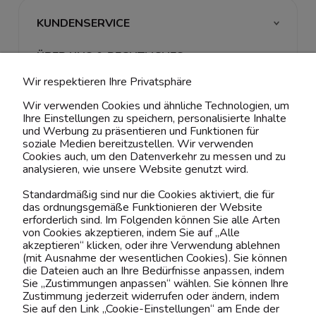
KUNDENSERVICE
ÜBER UNS & RECHTLICHES
Wir respektieren Ihre Privatsphäre
MEIN ACCOUNT
Wir verwenden Cookies und ähnliche Technologien, um
Ihre Einstellungen zu speichern, personalisierte Inhalte
BELIEBTE KATEGORIEN
und Werbung zu präsentieren und Funktionen für
soziale Medien bereitzustellen. Wir verwenden
Cookies auch, um den Datenverkehr zu messen und zu
analysieren, wie unsere Website genutzt wird.
Kontaktiere uns!
Standardmäßig sind nur die Cookies aktiviert, die für
das ordnungsgemäße Funktionieren der Website
0151 12200811
erforderlich sind. Im Folgenden können Sie alle Arten
von Cookies akzeptieren, indem Sie auf „Alle
shop@yourhouse24.eu
akzeptieren“ klicken, oder ihre Verwendung ablehnen
(mit Ausnahme der wesentlichen Cookies). Sie können
Mo. - Fr. 07:00-15:00
die Dateien auch an Ihre Bedürfnisse anpassen, indem
Sie „Zustimmungen anpassen“ wählen. Sie können Ihre
Zustimmung jederzeit widerrufen oder ändern, indem
Sie auf den Link „Cookie-Einstellungen“ am Ende der