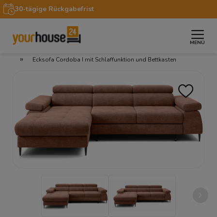
30-tägige Rückgabefrist
MENÜ
»
»
»
Startseite
Möbel
Sofas & Couches
Ecksofas
»
Ecksofa Cordoba I mit Schlaffunktion und Bettkasten