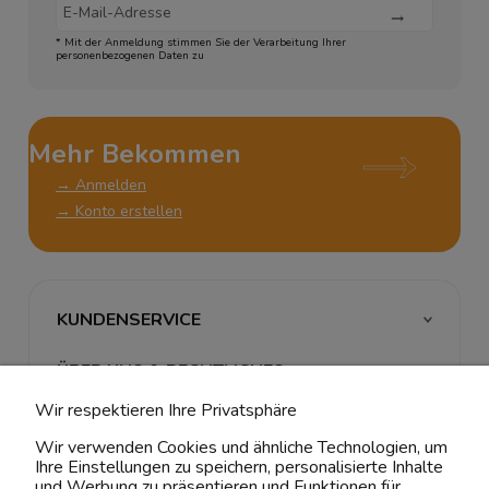
* Mit der Anmeldung stimmen Sie der Verarbeitung Ihrer
personenbezogenen Daten zu
Mehr Bekommen
→ Anmelden
→ Konto erstellen
KUNDENSERVICE
ÜBER UNS & RECHTLICHES
Wir respektieren Ihre Privatsphäre
MEIN ACCOUNT
Wir verwenden Cookies und ähnliche Technologien, um
Ihre Einstellungen zu speichern, personalisierte Inhalte
BELIEBTE KATEGORIEN
und Werbung zu präsentieren und Funktionen für