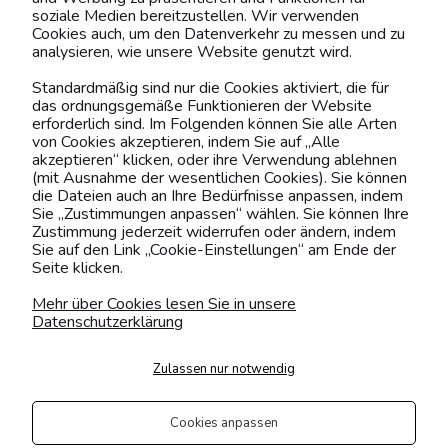
soziale Medien bereitzustellen. Wir verwenden
Cookies auch, um den Datenverkehr zu messen und zu
analysieren, wie unsere Website genutzt wird.
Kontaktiere uns!
Standardmäßig sind nur die Cookies aktiviert, die für
das ordnungsgemäße Funktionieren der Website
0151 12200811
erforderlich sind. Im Folgenden können Sie alle Arten
von Cookies akzeptieren, indem Sie auf „Alle
shop@yourhouse24.eu
akzeptieren“ klicken, oder ihre Verwendung ablehnen
(mit Ausnahme der wesentlichen Cookies). Sie können
Mo. - Fr. 07:00-15:00
die Dateien auch an Ihre Bedürfnisse anpassen, indem
Sie „Zustimmungen anpassen“ wählen. Sie können Ihre
Zustimmung jederzeit widerrufen oder ändern, indem
Sie auf den Link „Cookie-Einstellungen“ am Ende der
Seite klicken.
4.6
Basierend auf
373
Bewertungen
von jeher
Mehr über Cookies lesen Sie in unsere
Datenschutzerklärung
Folge uns
Zulassen nur notwendig
Transportarten
Der Versand erfolgt per
Cookies anpassen
private Spedition
Geprüfte Präsenz