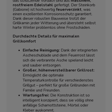
das schützende Vordach sind aus
massivem,
rostfreiem Edelstahl
gefertigt. Der Steinkorb
(Gabione) ist hochwertig
feuerverzinkt
, was
einen exzellenten Korrosionsschutz garantiert.
Dank dieser robusten Bauweise trotzt der
Grillkamin jeder Witterung und übersteht selbst
harte Winter problemlos ohne Frostschäden.
Durchdachte Details für maximalen
Grillkomfort
Einfache Reinigung:
Dank der integrierten
Ascheschublade und dem Feuerrost lässt
sich die verbrannte Asche spielend leicht
und sauber entsorgen.
Großer, höhenverstellbarer Grillrost:
Ermöglicht die optimale
Temperaturkontrolle für verschiedenstes
Grillgut – perfekt für große Grillrunden mit
Familie und Freunden.
Wartungsfrei:
Die Konstruktion ist so
intelligent konzipiert, dass sie völlig ohne
anfällige Schamottsteine, Mörtel oder
Kleber auskommt.