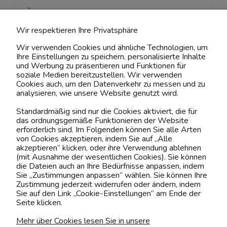
ÜBER UNS & RECHTLICHES
Wir respektieren Ihre Privatsphäre
MEIN ACCOUNT
Wir verwenden Cookies und ähnliche Technologien, um
Ihre Einstellungen zu speichern, personalisierte Inhalte
BELIEBTE KATEGORIEN
und Werbung zu präsentieren und Funktionen für
soziale Medien bereitzustellen. Wir verwenden
Cookies auch, um den Datenverkehr zu messen und zu
analysieren, wie unsere Website genutzt wird.
Kontaktiere uns!
Standardmäßig sind nur die Cookies aktiviert, die für
das ordnungsgemäße Funktionieren der Website
0151 12200811
erforderlich sind. Im Folgenden können Sie alle Arten
von Cookies akzeptieren, indem Sie auf „Alle
shop@yourhouse24.eu
akzeptieren“ klicken, oder ihre Verwendung ablehnen
(mit Ausnahme der wesentlichen Cookies). Sie können
Mo. - Fr. 07:00-15:00
die Dateien auch an Ihre Bedürfnisse anpassen, indem
Sie „Zustimmungen anpassen“ wählen. Sie können Ihre
Zustimmung jederzeit widerrufen oder ändern, indem
Sie auf den Link „Cookie-Einstellungen“ am Ende der
Seite klicken.
4.6
Basierend auf
377
Bewertungen
von jeher
Mehr über Cookies lesen Sie in unsere