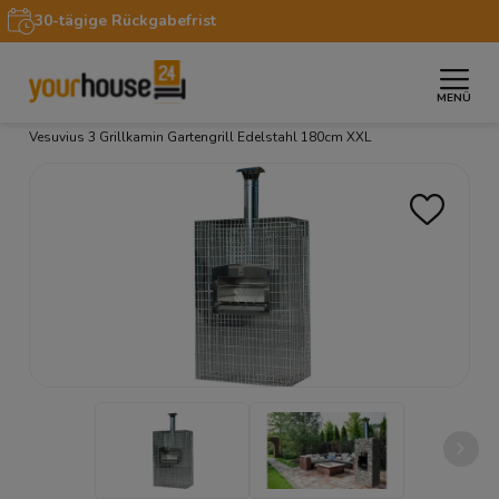
30-tägige Rückgabefrist
MENÜ
»
»
»
Startseite
Garten
Gabionen
Gabionenkamin
Vesuvius 3 Grillkamin Gartengrill Edelstahl 180cm XXL