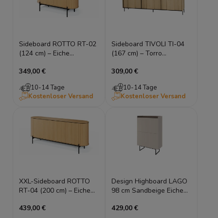
Sideboard ROTTO RT-02
Sideboard TIVOLI TI-04
(124 cm) – Eiche
(167 cm) – Torro
Vincenza & Eukalyptus |
Cremona Eiche &
349,00 €
309,00 €
Riffel-Design
Schwarz mit LED-
Beleuchtung
10-14 Tage
10-14 Tage
Kostenloser Versand
Kostenloser Versand
XXL-Sideboard ROTTO
Design Highboard LAGO
RT-04 (200 cm) – Eiche
98 cm Sandbeige Eiche
Vincenza & Eukalyptus |
geriffelt Kommode LED
439,00 €
429,00 €
4 Türen