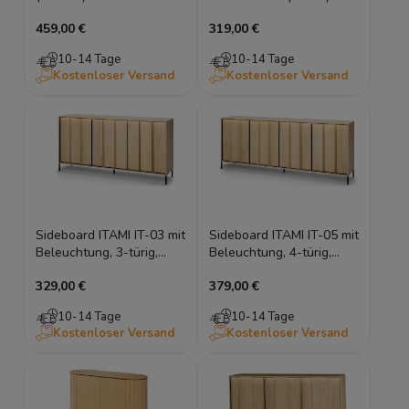
Vincenza & Eukalyptus |
Torro Cremona Eiche &
459,00 €
319,00 €
Riffel-Design
Schwarz mit Beleuchtung
10-14 Tage
10-14 Tage
Kostenloser Versand
Kostenloser Versand
Sideboard ITAMI IT-03 mit
Sideboard ITAMI IT-05 mit
Beleuchtung, 3-türig,
Beleuchtung, 4-türig,
165x83x40 cm, Eiche
XXL-Breite 206 cm, Eiche
329,00 €
379,00 €
Cremona / Schwarz
Cremona / Schwarz
10-14 Tage
10-14 Tage
Kostenloser Versand
Kostenloser Versand