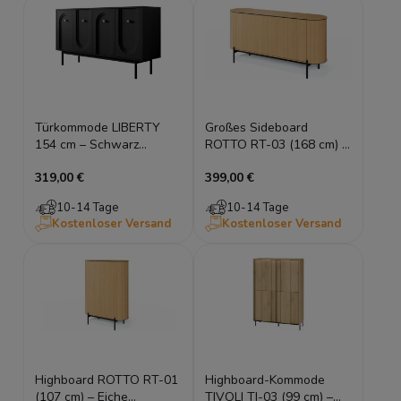
Türkommode LIBERTY
Großes Sideboard
154 cm – Schwarz
ROTTO RT-03 (168 cm) –
geriffelt & Gold
Eiche Vincenza &
319,00 €
399,00 €
Eukalyptus | 4 Türen
10-14 Tage
10-14 Tage
Kostenloser Versand
Kostenloser Versand
Highboard ROTTO RT-01
Highboard-Kommode
(107 cm) – Eiche
TIVOLI TI-03 (99 cm) –