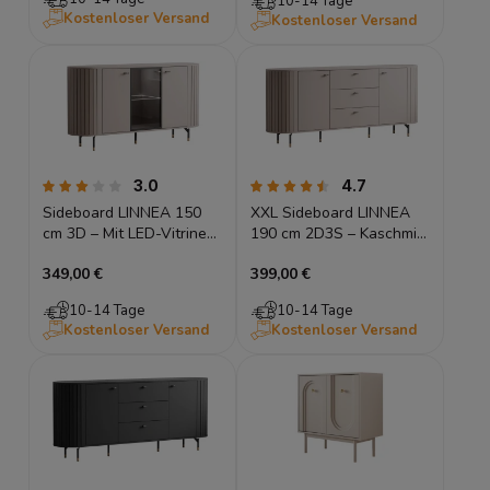
10-14 Tage
Kostenloser Versand
Kostenloser Versand
3.0
4.7
Sideboard LINNEA 150
XXL Sideboard LINNEA
cm 3D – Mit LED-Vitrine
190 cm 2D3S – Kaschmir
& Glas – Kaschmir / Beige
/ Beige – Runde Ecken &
349,00 €
399,00 €
Lamellen
10-14 Tage
10-14 Tage
Kostenloser Versand
Kostenloser Versand