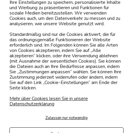
Ihre Einstellungen zu speichern, personalisierte Inhalte
BELIEBTE KATEGORIEN
und Werbung zu präsentieren und Funktionen für
soziale Medien bereitzustellen. Wir verwenden
Cookies auch, um den Datenverkehr zu messen und zu
analysieren, wie unsere Website genutzt wird.
Kontaktiere uns!
Standardmäßig sind nur die Cookies aktiviert, die für
das ordnungsgemäße Funktionieren der Website
0151 12200811
erforderlich sind. Im Folgenden können Sie alle Arten
von Cookies akzeptieren, indem Sie auf „Alle
shop@yourhouse24.eu
akzeptieren“ klicken, oder ihre Verwendung ablehnen
(mit Ausnahme der wesentlichen Cookies). Sie können
Mo. - Fr. 07:00-15:00
die Dateien auch an Ihre Bedürfnisse anpassen, indem
Sie „Zustimmungen anpassen“ wählen. Sie können Ihre
Zustimmung jederzeit widerrufen oder ändern, indem
Sie auf den Link „Cookie-Einstellungen“ am Ende der
Seite klicken.
4.6
Basierend auf
373
Bewertungen
von jeher
Mehr über Cookies lesen Sie in unsere
Datenschutzerklärung
Folge uns
Zulassen nur notwendig
Transportarten
Der Versand erfolgt per