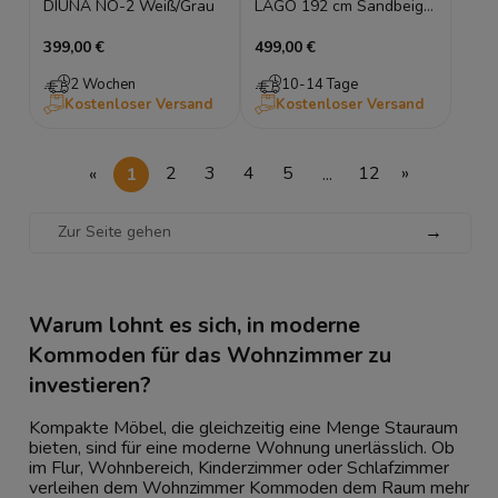
DIUNA NO-2 Weiß/Grau
LAGO 192 cm Sandbeige
Eiche Türkommode LED
399,00 €
499,00 €
2 Wochen
10-14 Tage
Kostenloser Versand
Kostenloser Versand
«
1
2
3
4
5
...
12
»
→
Warum lohnt es sich, in moderne
Kommoden für das Wohnzimmer zu
investieren?
Kompakte Möbel, die gleichzeitig eine Menge Stauraum
bieten, sind für eine moderne Wohnung unerlässlich. Ob
im Flur, Wohnbereich, Kinderzimmer oder Schlafzimmer
verleihen dem Wohnzimmer Kommoden dem Raum mehr