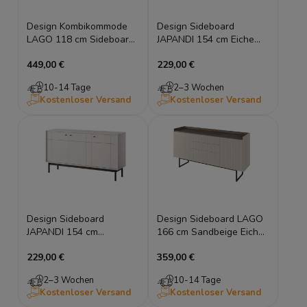
Design Kombikommode
Design Sideboard
LAGO 118 cm Sideboard
JAPANDI 154 cm Eiche
Sandbeige Eiche LED
Linea geriffelt
449,00 €
229,00 €
Kombikommode Holzfüße
10-14 Tage
2–3 Wochen
Kostenloser Versand
Kostenloser Versand
Design Sideboard
Design Sideboard LAGO
JAPANDI 154 cm
166 cm Sandbeige Eiche
Kaschmir geriffelt
geriffelt Kommode LED
229,00 €
359,00 €
Kombikommode Holzfüße
2–3 Wochen
10-14 Tage
Kostenloser Versand
Kostenloser Versand