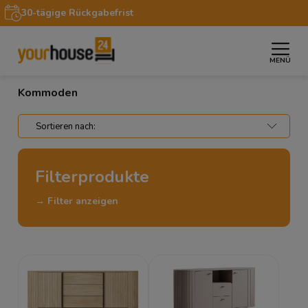
30-tägige Rückgabefrist
MENÜ
»
»
Startseite
Möbel
Kommoden
Kommoden
Filterprodukte
→ Filter anzeigen