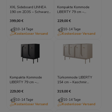
XXL Sideboard LINNEA
Kompakte Kommode
190 cm 2D3S – Schwarz
LIBERTY 79 cm –
Matt – Runde Ecken &
Kaschmir geriffelt & Gold
399,00 €
229,00 €
Lamellen
10-14 Tage
10-14 Tage
Kostenloser Versand
Kostenloser Versand
Kompakte Kommode
Türkommode LIBERTY
LIBERTY 79 cm –
154 cm – Kaschmir
Schwarz geriffelt & Gold
geriffelt & Gold
229,00 €
319,00 €
10-14 Tage
10-14 Tage
Kostenloser Versand
Kostenloser Versand