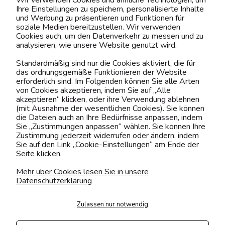
Wir verwenden Cookies und ähnliche Technologien, um
Ihre Einstellungen zu speichern, personalisierte Inhalte
BELIEBTE KATEGORIEN
und Werbung zu präsentieren und Funktionen für
soziale Medien bereitzustellen. Wir verwenden
Cookies auch, um den Datenverkehr zu messen und zu
analysieren, wie unsere Website genutzt wird.
Kontaktiere uns!
Standardmäßig sind nur die Cookies aktiviert, die für
das ordnungsgemäße Funktionieren der Website
0151 12200811
erforderlich sind. Im Folgenden können Sie alle Arten
von Cookies akzeptieren, indem Sie auf „Alle
shop@yourhouse24.eu
akzeptieren“ klicken, oder ihre Verwendung ablehnen
(mit Ausnahme der wesentlichen Cookies). Sie können
Mo. - Fr. 07:00-15:00
die Dateien auch an Ihre Bedürfnisse anpassen, indem
Sie „Zustimmungen anpassen“ wählen. Sie können Ihre
Zustimmung jederzeit widerrufen oder ändern, indem
Sie auf den Link „Cookie-Einstellungen“ am Ende der
Seite klicken.
4.6
Basierend auf
373
Bewertungen
von jeher
Mehr über Cookies lesen Sie in unsere
Datenschutzerklärung
Folge uns
Zulassen nur notwendig
Transportarten