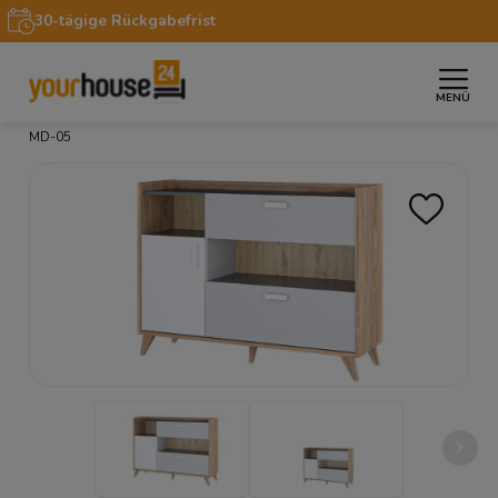
30-tägige Rückgabefrist
MENÜ
»
»
»
Startseite
Möbel
Kommoden
Kommode Mood
MD-05