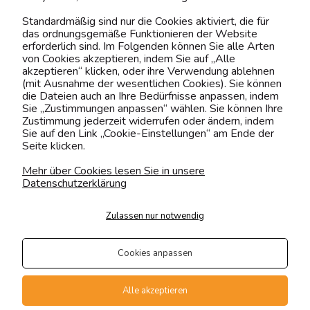
Kontaktiere uns!
Standardmäßig sind nur die Cookies aktiviert, die für
das ordnungsgemäße Funktionieren der Website
0151 12200811
erforderlich sind. Im Folgenden können Sie alle Arten
von Cookies akzeptieren, indem Sie auf „Alle
shop@yourhouse24.eu
akzeptieren“ klicken, oder ihre Verwendung ablehnen
(mit Ausnahme der wesentlichen Cookies). Sie können
Mo. - Fr. 07:00-15:00
die Dateien auch an Ihre Bedürfnisse anpassen, indem
Sie „Zustimmungen anpassen“ wählen. Sie können Ihre
Zustimmung jederzeit widerrufen oder ändern, indem
Sie auf den Link „Cookie-Einstellungen“ am Ende der
Seite klicken.
4.6
Basierend auf
373
Bewertungen
von jeher
Mehr über Cookies lesen Sie in unsere
Datenschutzerklärung
Folge uns
Zulassen nur notwendig
Transportarten
Der Versand erfolgt per
Cookies anpassen
private Spedition
Geprüfte Präsenz
Alle akzeptieren
Zahlungsmethoden