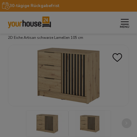
30-tägige Rückgabefrist
MENÜ
»
»
»
Startseite
Möbel
Kommoden
Kommode NELLY
2D Eiche Artisan schwarze Lamellen 105 cm