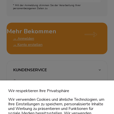
* Mit der Anmeldung stimmen Sie der Verarbeitung Ihrer
personenbezogenen Daten zu
Mehr Bekommen
→ Anmelden
→ Konto erstellen
KUNDENSERVICE
ÜBER UNS & RECHTLICHES
Wir respektieren Ihre Privatsphäre
MEIN ACCOUNT
Wir verwenden Cookies und ähnliche Technologien, um
Ihre Einstellungen zu speichern, personalisierte Inhalte
BELIEBTE KATEGORIEN
und Werbung zu präsentieren und Funktionen für
soziale Medien bereitzustellen. Wir verwenden