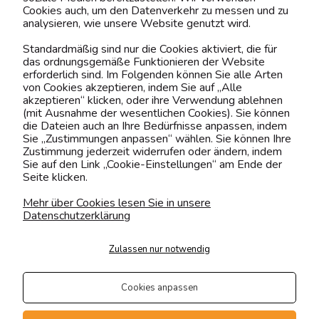
Cookies auch, um den Datenverkehr zu messen und zu
analysieren, wie unsere Website genutzt wird.
Kontaktiere uns!
Standardmäßig sind nur die Cookies aktiviert, die für
das ordnungsgemäße Funktionieren der Website
0151 12200811
erforderlich sind. Im Folgenden können Sie alle Arten
von Cookies akzeptieren, indem Sie auf „Alle
shop@yourhouse24.eu
akzeptieren“ klicken, oder ihre Verwendung ablehnen
(mit Ausnahme der wesentlichen Cookies). Sie können
Mo. - Fr. 07:00-15:00
die Dateien auch an Ihre Bedürfnisse anpassen, indem
Sie „Zustimmungen anpassen“ wählen. Sie können Ihre
Zustimmung jederzeit widerrufen oder ändern, indem
Sie auf den Link „Cookie-Einstellungen“ am Ende der
Seite klicken.
4.6
Basierend auf
374
Bewertungen
von jeher
Mehr über Cookies lesen Sie in unsere
Datenschutzerklärung
Folge uns
Zulassen nur notwendig
Transportarten
Der Versand erfolgt per
Cookies anpassen
private Spedition
Geprüfte Präsenz