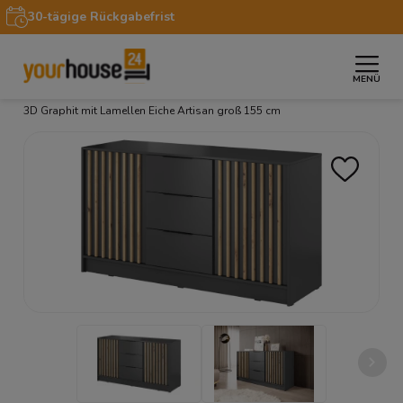
30-tägige Rückgabefrist
MENÜ
»
»
»
Startseite
Möbel
Kommoden
Kommode NELLY
3D Graphit mit Lamellen Eiche Artisan groß 155 cm