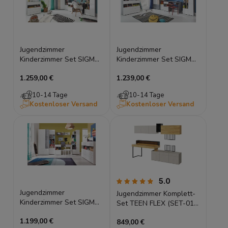
Jugendzimmer
Jugendzimmer
Kinderzimmer Set SIGMA
Kinderzimmer Set SIGMA
D Set Komplett Möbel
E Set Komplett Möbel
1.259,00 €
1.239,00 €
Modern
Modern
10-14 Tage
10-14 Tage
Kostenloser Versand
Kostenloser Versand
5.0
Jugendzimmer
Jugendzimmer Komplett-
Kinderzimmer Set SIGMA
Set TEEN FLEX (SET-01)
F Set Komplett Möbel
mit Schreibtisch & LED
1.199,00 €
Modern
849,00 €