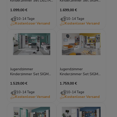
Kinderzimmer Set DELTA
Kinderzimmer Set SIGMA
C Set Komplett Möbel
A Set Komplett Möbel
1.099,00 €
1.699,00 €
Modern
Modern
10-14 Tage
10-14 Tage
Kostenloser Versand
Kostenloser Versand
Jugendzimmer
Jugendzimmer
Kinderzimmer Set SIGMA
Kinderzimmer Set SIGMA
B Set Komplett Möbel
C Set Komplett Möbel
1.529,00 €
1.759,00 €
Modern
Modern
10-14 Tage
10-14 Tage
Kostenloser Versand
Kostenloser Versand