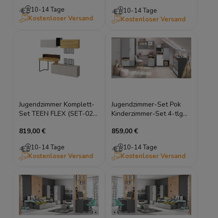
10-14 Tage
10-14 Tage
Kostenloser Versand
Kostenloser Versand
Jugendzimmer Komplett-
Jugendzimmer-Set Pok
Set TEEN FLEX (SET-02)
Kinderzimmer-Set 4-tlg
mit Schreibtisch & LED
graphit grau weiß Buche
819,00 €
859,00 €
Ibsen
10-14 Tage
10-14 Tage
Kostenloser Versand
Kostenloser Versand