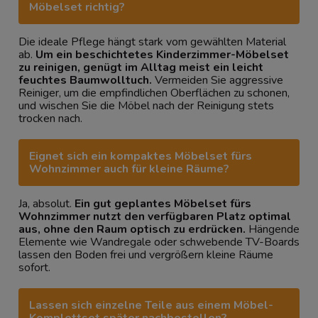
Möbelset richtig?
Die ideale Pflege hängt stark vom gewählten Material
ab.
Um ein beschichtetes Kinderzimmer-Möbelset
zu reinigen, genügt im Alltag meist ein leicht
feuchtes Baumwolltuch.
Vermeiden Sie aggressive
Reiniger, um die empfindlichen Oberflächen zu schonen,
und wischen Sie die Möbel nach der Reinigung stets
trocken nach.
Eignet sich ein kompaktes Möbelset fürs
Wohnzimmer auch für kleine Räume?
Ja, absolut.
Ein gut geplantes Möbelset fürs
Wohnzimmer nutzt den verfügbaren Platz optimal
aus, ohne den Raum optisch zu erdrücken.
Hängende
Elemente wie Wandregale oder schwebende TV-Boards
lassen den Boden frei und vergrößern kleine Räume
sofort.
Lassen sich einzelne Teile aus einem Möbel-
Komplettset später nachbestellen?