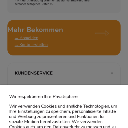
* Mit der Anmeldung stimmen Sie der Verarbeitung Ihrer
personenbezogenen Daten zu
Mehr Bekommen
→ Anmelden
→ Konto erstellen
KUNDENSERVICE
ÜBER UNS & RECHTLICHES
Wir respektieren Ihre Privatsphäre
MEIN ACCOUNT
Wir verwenden Cookies und ähnliche Technologien, um
Ihre Einstellungen zu speichern, personalisierte Inhalte
BELIEBTE KATEGORIEN
und Werbung zu präsentieren und Funktionen für
soziale Medien bereitzustellen. Wir verwenden
Cookies auch, um den Datenverkehr zu messen und zu