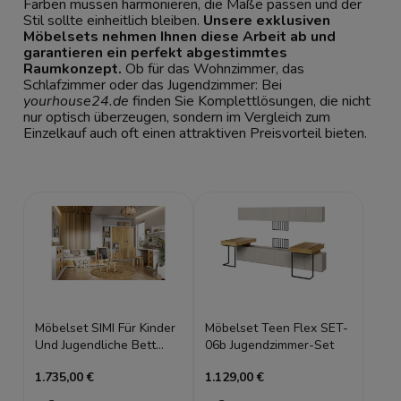
Farben müssen harmonieren, die Maße passen und der
Stil sollte einheitlich bleiben.
Unsere exklusiven
Möbelsets nehmen Ihnen diese Arbeit ab und
garantieren ein perfekt abgestimmtes
Raumkonzept.
Ob für das Wohnzimmer, das
Schlafzimmer oder das Jugendzimmer: Bei
yourhouse24.de
finden Sie Komplettlösungen, die nicht
nur optisch überzeugen, sondern im Vergleich zum
Einzelkauf auch oft einen attraktiven Preisvorteil bieten.
Möbelset SIMI Für Kinder
Möbelset Teen Flex SET-
Und Jugendliche Bett
06b Jugendzimmer-Set
Kommode Regal
1.735,00 €
1.129,00 €
Nachttisch Schreibtisch
Bücherregal