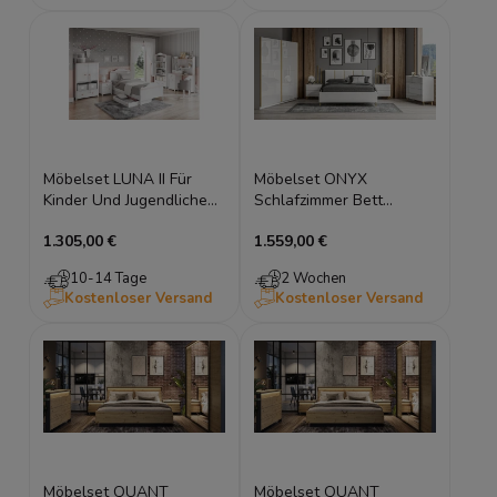
Möbelset LUNA II Für
Möbelset ONYX
Kinder Und Jugendliche
Schlafzimmer Bett
Bett Mit Schubladen
Kommode Kleiderschrank
1.305,00 €
1.559,00 €
Hohe Kommode Regal
Nachttische
Nachttisch Und
10-14 Tage
2 Wochen
Schreibtisch Mit Sekretär
Kostenloser Versand
Kostenloser Versand
Aufsatz
Möbelset QUANT
Möbelset QUANT