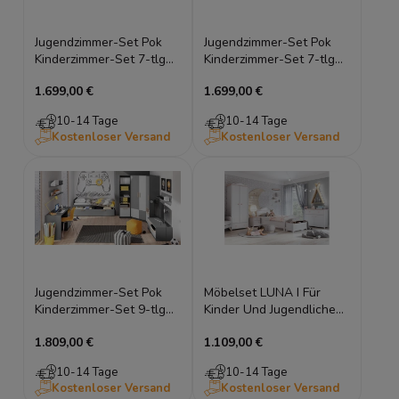
Jugendzimmer-Set Pok
Jugendzimmer-Set Pok
Kinderzimmer-Set 7-tlg
Kinderzimmer-Set 7-tlg
graphit grau weiß Buche
graphit grau weiß Buche
1.699,00 €
1.699,00 €
Ibsen
Ibsen
10-14 Tage
10-14 Tage
Kostenloser Versand
Kostenloser Versand
Jugendzimmer-Set Pok
Möbelset LUNA I Für
Kinderzimmer-Set 9-tlg
Kinder Und Jugendliche
graphit grau weiß Buche
Bett Kommode
1.809,00 €
1.109,00 €
Ibsen
Kleiderschrank
Nachttisch Und
10-14 Tage
10-14 Tage
Multifunktionskasten
Kostenloser Versand
Kostenloser Versand