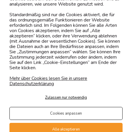
analysieren, wie unsere Website genutzt wird.
Kontaktiere uns!
Standardmäßig sind nur die Cookies aktiviert, die für
das ordnungsgemäße Funktionieren der Website
0151 12200811
erforderlich sind. Im Folgenden können Sie alle Arten
von Cookies akzeptieren, indem Sie auf „Alle
shop@yourhouse24.eu
akzeptieren“ klicken, oder ihre Verwendung ablehnen
(mit Ausnahme der wesentlichen Cookies). Sie können
Mo. - Fr. 07:00-15:00
die Dateien auch an Ihre Bedürfnisse anpassen, indem
Sie „Zustimmungen anpassen“ wählen. Sie können Ihre
Zustimmung jederzeit widerrufen oder ändern, indem
Sie auf den Link „Cookie-Einstellungen“ am Ende der
Seite klicken.
4.6
Basierend auf
373
Bewertungen
von jeher
Mehr über Cookies lesen Sie in unsere
Datenschutzerklärung
Folge uns
Zulassen nur notwendig
Transportarten
Der Versand erfolgt per
Cookies anpassen
private Spedition
Geprüfte Präsenz
Alle akzeptieren
Zahlungsmethoden