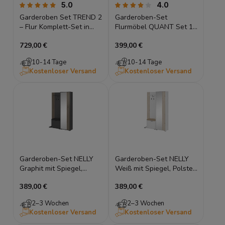
5.0
4.0
Garderoben Set TREND 2
Garderoben-Set
– Flur Komplett-Set in
Flurmöbel QUANT Set 1
Sandbeige (Japandi) –
Eiche Artisan, Spiegel &
729,00 €
399,00 €
inkl. LED
Bank, LED
10-14 Tage
10-14 Tage
Kostenloser Versand
Kostenloser Versand
Garderoben-Set NELLY
Garderoben-Set NELLY
Graphit mit Spiegel,
Weiß mit Spiegel, Polster
Polster & Lamellen 131
& Lamellen 131 cm
389,00 €
389,00 €
cm
2–3 Wochen
2–3 Wochen
Kostenloser Versand
Kostenloser Versand