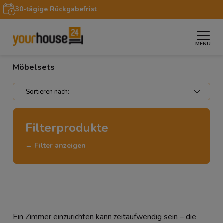
Kostenlose Lieferung innerhalb Deutschlands
MENÜ
»
»
Startseite
Möbel
Möbelsets
Möbelsets
Filterprodukte
→ Filter anzeigen
Ein Zimmer einzurichten kann zeitaufwendig sein – die