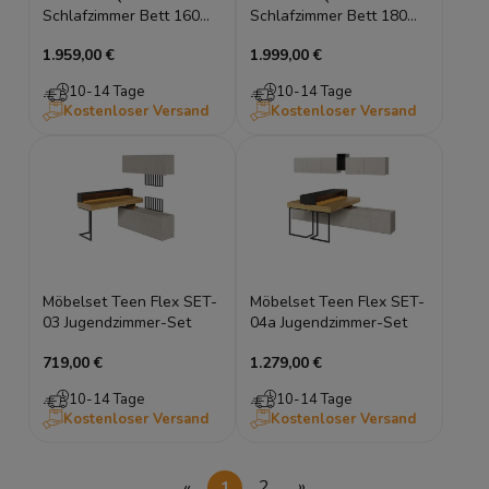
Schlafzimmer Bett 160
Schlafzimmer Bett 180
cm Kleiderschrank
cm Kleiderschrank
1.959,00 €
1.999,00 €
Kommode zwei
Kommode zwei
Nachttische Beleuchtung
Nachttische Beleuchtung
10-14 Tage
10-14 Tage
Kostenloser Versand
Kostenloser Versand
Möbelset Teen Flex SET-
Möbelset Teen Flex SET-
03 Jugendzimmer-Set
04a Jugendzimmer-Set
719,00 €
1.279,00 €
10-14 Tage
10-14 Tage
Kostenloser Versand
Kostenloser Versand
«
1
2
»