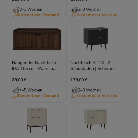
102 cm)
2–3 Wochen
2–3 Wochen
Kostenloser Versand
Kostenloser Versand
Hängender Nachttisch
Nachttisch BLINX | 2
IDA 165 cm | Warmia
Schubladen | Schwarz &
Walnut/Hikora Natural |
Gold
89,00 €
139,00 €
Loft Design
4–5 Wochen
2–3 Wochen
Kostenloser Versand
Kostenloser Versand