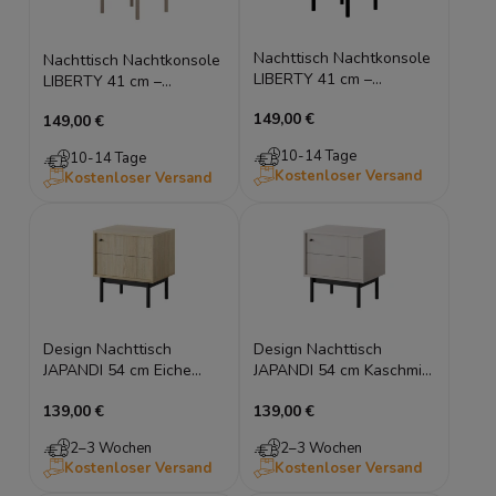
Nachttisch Nachtkonsole
Nachttisch Nachtkonsole
LIBERTY 41 cm –
LIBERTY 41 cm –
Schwarz geriffelt & Gold
Kaschmir geriffelt & Gold
149,00 €
149,00 €
10-14 Tage
10-14 Tage
Kostenloser Versand
Kostenloser Versand
Design Nachttisch
Design Nachttisch
JAPANDI 54 cm Eiche
JAPANDI 54 cm Kaschmir
Linea geriffelt
geriffelt Nachtschrank
139,00 €
139,00 €
Nachtschrank Holzfüße
Holzfüße
2–3 Wochen
2–3 Wochen
Kostenloser Versand
Kostenloser Versand