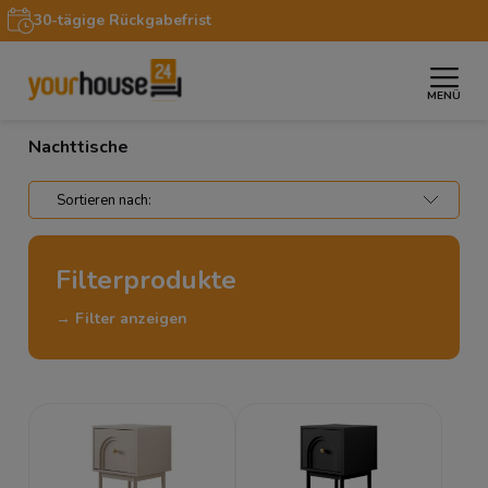
30-tägige Rückgabefrist
MENÜ
»
»
Startseite
Möbel
Nachttische
Nachttische
Filterprodukte
→ Filter anzeigen