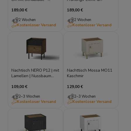
Japandi Nachtschrank auf
Macadamia – Japandi
189,00 €
189,00 €
Metallgestell
Nachtschrank
2 Wochen
2 Wochen
Kostenloser Versand
Kostenloser Versand
Nachtisch NERO P12 | mit
Nachttisch Mossa MO11
Lamellen | Nussbaum
Kaschmir
Warmia & Schwarz | Loft
109,00 €
129,00 €
industrial
2–3 Wochen
2–3 Wochen
Kostenloser Versand
Kostenloser Versand