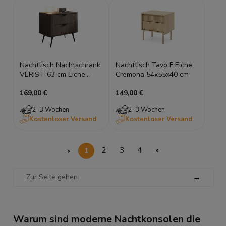
Nachttisch Nachtschrank
Nachttisch Tavo F Eiche
VERIS F 63 cm Eiche
Cremona 54x55x40 cm
Dunin Schwarz –
169,00 €
149,00 €
Industrial Design
2–3 Wochen
2–3 Wochen
Kostenloser Versand
Kostenloser Versand
«
1
2
3
4
»
→
Warum sind moderne Nachtkonsolen die