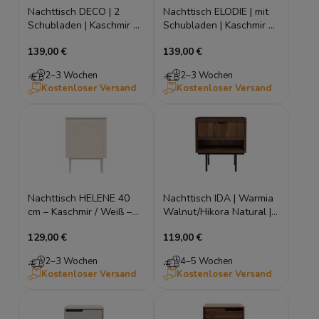
Nachttisch DECO | 2
Nachttisch ELODIE | mit
Schubladen | Kaschmir &
Schubladen | Kaschmir &
Schwarz
Gold
139,00 €
139,00 €
2–3 Wochen
2–3 Wochen
Kostenloser Versand
Kostenloser Versand
Nachttisch HELENE 40
Nachttisch IDA | Warmia
cm – Kaschmir / Weiß –
Walnut/Hikora Natural |
Bogen-Fräsung & Push-
Loft Design
129,00 €
119,00 €
to-Open
2–3 Wochen
4–5 Wochen
Kostenloser Versand
Kostenloser Versand