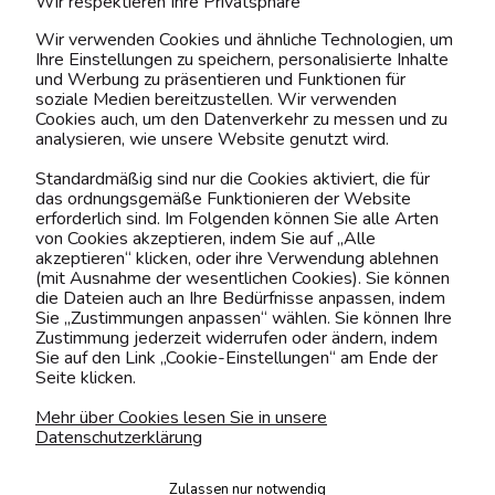
Wir respektieren Ihre Privatsphäre
MEIN ACCOUNT
Wir verwenden Cookies und ähnliche Technologien, um
Ihre Einstellungen zu speichern, personalisierte Inhalte
BELIEBTE KATEGORIEN
und Werbung zu präsentieren und Funktionen für
soziale Medien bereitzustellen. Wir verwenden
Cookies auch, um den Datenverkehr zu messen und zu
analysieren, wie unsere Website genutzt wird.
Kontaktiere uns!
Standardmäßig sind nur die Cookies aktiviert, die für
das ordnungsgemäße Funktionieren der Website
0151 12200811
erforderlich sind. Im Folgenden können Sie alle Arten
von Cookies akzeptieren, indem Sie auf „Alle
shop@yourhouse24.eu
akzeptieren“ klicken, oder ihre Verwendung ablehnen
(mit Ausnahme der wesentlichen Cookies). Sie können
Mo. - Fr. 07:00-15:00
die Dateien auch an Ihre Bedürfnisse anpassen, indem
Sie „Zustimmungen anpassen“ wählen. Sie können Ihre
Zustimmung jederzeit widerrufen oder ändern, indem
Sie auf den Link „Cookie-Einstellungen“ am Ende der
Seite klicken.
4.6
Basierend auf
376
Bewertungen
von jeher
Mehr über Cookies lesen Sie in unsere
Datenschutzerklärung
Folge uns
Zulassen nur notwendig