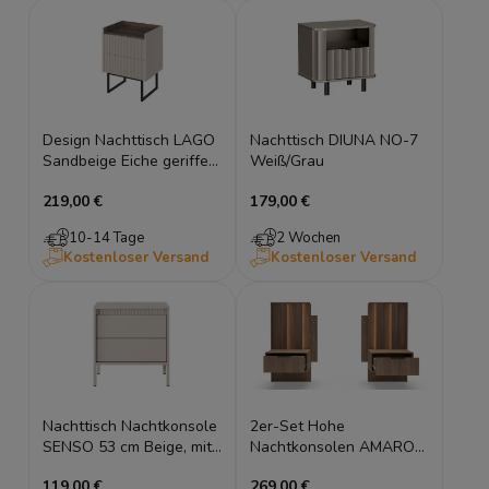
Design Nachttisch LAGO
Nachttisch DIUNA NO-7
Sandbeige Eiche geriffelt
Weiß/Grau
Nachtschrank 2
219,00 €
179,00 €
Schubladen LED
10-14 Tage
2 Wochen
Kostenloser Versand
Kostenloser Versand
Nachttisch Nachtkonsole
2er-Set Hohe
SENSO 53 cm Beige, mit
Nachtkonsolen AMARO
Schublade, Riffeloptik
mit LED 50cm – Eiche
119,00 €
269,00 €
Dunin mit Lamellen (H