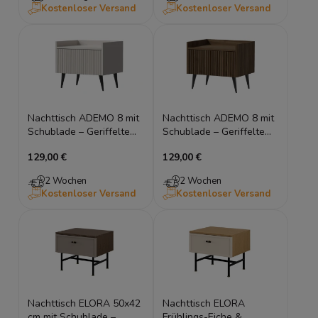
Kostenloser Versand
Kostenloser Versand
Nachttisch ADEMO 8 mit
Nachttisch ADEMO 8 mit
Schublade – Geriffelte
Schublade – Geriffelte
Nachtkonsole Kaschmir
Nachtkonsole Nussbaum
129,00 €
129,00 €
grifflos
2 Wochen
2 Wochen
Kostenloser Versand
Kostenloser Versand
Nachttisch ELORA 50x42
Nachttisch ELORA
cm mit Schublade –
Frühlings-Eiche &