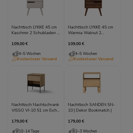
Nachttisch LYKKE 45 cm
Nachttisch LYKKE 45 cm
Kaschmir 2 Schubladen –
Warmia Walnut 2
Japandi Design
Schubladen – Holzoptik
109,00 €
109,00 €
4–5 Wochen
4–5 Wochen
Kostenloser Versand
Kostenloser Versand
Nachttisch Nachtschrank
Nachttisch SANDEN SN-
VISSO VI-10 51 cm Eiche
10 | Dekor Bookmatch |
Linear, mit Ablage,
179,00 €
179,00 €
Metallfüße
10-14 Tage
2–3 Wochen