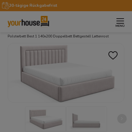
30-tägige Rückgabefrist
MENÜ
»
»
»
»
Startseite
Möbel
Betten
Polsterbetten
Polsterbett Best 1 140x200 Doppelbett Bettgestell Lattenrost