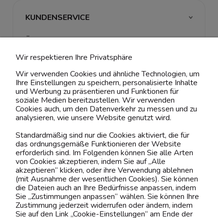
KUNDENSERVICE
ÜBER UNS & RECHTLICHES
Wir respektieren Ihre Privatsphäre
MEIN ACCOUNT
Wir verwenden Cookies und ähnliche Technologien, um
Ihre Einstellungen zu speichern, personalisierte Inhalte
BELIEBTE KATEGORIEN
und Werbung zu präsentieren und Funktionen für
soziale Medien bereitzustellen. Wir verwenden
Cookies auch, um den Datenverkehr zu messen und zu
analysieren, wie unsere Website genutzt wird.
Kontaktiere uns!
Standardmäßig sind nur die Cookies aktiviert, die für
das ordnungsgemäße Funktionieren der Website
0151 12200811
erforderlich sind. Im Folgenden können Sie alle Arten
von Cookies akzeptieren, indem Sie auf „Alle
shop@yourhouse24.eu
akzeptieren“ klicken, oder ihre Verwendung ablehnen
(mit Ausnahme der wesentlichen Cookies). Sie können
Mo. - Fr. 07:00-15:00
die Dateien auch an Ihre Bedürfnisse anpassen, indem
Sie „Zustimmungen anpassen“ wählen. Sie können Ihre
Zustimmung jederzeit widerrufen oder ändern, indem
Sie auf den Link „Cookie-Einstellungen“ am Ende der