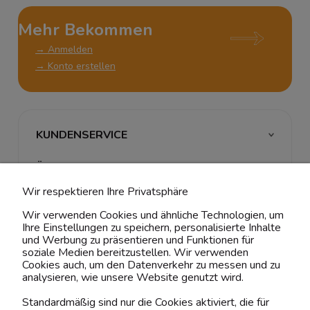
Mehr Bekommen
→ Anmelden
→ Konto erstellen
KUNDENSERVICE
ÜBER UNS & RECHTLICHES
Wir respektieren Ihre Privatsphäre
MEIN ACCOUNT
Wir verwenden Cookies und ähnliche Technologien, um
Ihre Einstellungen zu speichern, personalisierte Inhalte
BELIEBTE KATEGORIEN
und Werbung zu präsentieren und Funktionen für
soziale Medien bereitzustellen. Wir verwenden
Cookies auch, um den Datenverkehr zu messen und zu
analysieren, wie unsere Website genutzt wird.
Kontaktiere uns!
Standardmäßig sind nur die Cookies aktiviert, die für