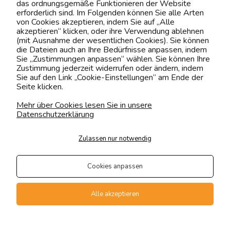
das ordnungsgemäße Funktionieren der Website
0151 12200811
erforderlich sind. Im Folgenden können Sie alle Arten
von Cookies akzeptieren, indem Sie auf „Alle
shop@yourhouse24.eu
akzeptieren“ klicken, oder ihre Verwendung ablehnen
(mit Ausnahme der wesentlichen Cookies). Sie können
Mo. - Fr. 07:00-15:00
die Dateien auch an Ihre Bedürfnisse anpassen, indem
Sie „Zustimmungen anpassen“ wählen. Sie können Ihre
Zustimmung jederzeit widerrufen oder ändern, indem
Sie auf den Link „Cookie-Einstellungen“ am Ende der
Seite klicken.
4.6
Basierend auf
373
Bewertungen
von jeher
Mehr über Cookies lesen Sie in unsere
Datenschutzerklärung
Folge uns
Zulassen nur notwendig
Transportarten
Der Versand erfolgt per
Cookies anpassen
private Spedition
Geprüfte Präsenz
Alle akzeptieren
Zahlungsmethoden