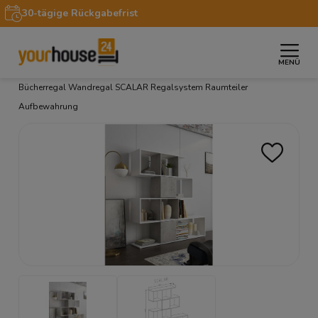
30-tägige Rückgabefrist
MENÜ
»
»
»
Startseite
Möbel
Regale & Schränke
Regal
Bücherregal Wandregal SCALAR Regalsystem Raumteiler
Aufbewahrung