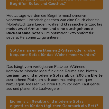
Begriffen Sofas und Couches?
Heutzutage werden die Begriffe meist synonym
verwendet. Historisch gesehen war eine Couch eher ein
Möbelstück zum Liegen, während
klassische Sitzsofas
meist zwei Armlehnen und eine durchgehende
Rückenlehne boten
, um optimalen Sitzkomfort für
several Personen zu garantieren.
Sollte man einen kleinen 2-Sitzer oder große,
bequeme Sofas für das Wohnzimmer wählen?
Das hängt vom verfügbaren Platz ab. Während
kompakte Modelle ideal für kleine Räume sind, bieten
geräumige und moderne Sofas ab ca. 200 cm Breite
ausreichend Platz, um sich auch mal entspannt quer
hinzulegen. Messen Sie Ihren Raum vor dem Kauf genau
aus und planen Sie Laufwege ein.
Eignen sich flexible und moderne Sofas
eigentlich für den täglichen Gebrauch als Bett?