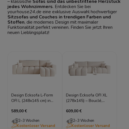
– klassische
Sofas sind das unbestrittene Herzstück
jedes Wohnzimmers
. Entdecken Sie bei
yourhouse24.de
eine exklusive Auswahl hochwertiger
Sitzsofas und Couches in trendigen Farben und
Stoffen
, die modernes Design mit maximaler
Funktionalität perfekt vereinen. Finden Sie jetzt Ihren
neuen Lieblingsplatz!
Design Ecksofa L-Form
Design Ecksofa OFI XL
OFI L (248x145 cm) in
(278x145) – Bouclé,
Bouclé – mit
Schlaffunktion, Universell
589,00 €
609,00 €
Schlaffunktion &
montierbar
Bettkasten
2–3 Wochen
2–3 Wochen
Kostenloser Versand
Kostenloser Versand