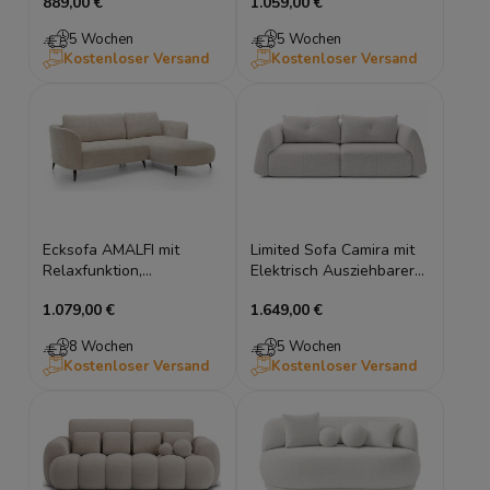
889,00 €
1.059,00 €
5 Wochen
5 Wochen
Kostenloser Versand
Kostenloser Versand
Ecksofa AMALFI mit
Limited Sofa Camira mit
Relaxfunktion,
Elektrisch Ausziehbarer
Schlaffunktion und
Sitz und Schlaffunktion
1.079,00 €
1.649,00 €
Stauraum
8 Wochen
5 Wochen
Kostenloser Versand
Kostenloser Versand