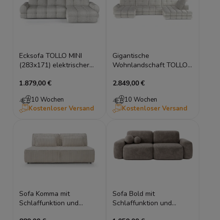
Ecksofa TOLLO MINI
Gigantische
(283x171) elektrischer
Wohnlandschaft TOLLO
Sitz, Schlaffunktion &
XL (400x217) U-Form,
1.879,00 €
2.849,00 €
Bettkasten
elektrischer Sitz &
Bettkasten
10 Wochen
10 Wochen
Kostenloser Versand
Kostenloser Versand
Sofa Komma mit
Sofa Bold mit
Schlaffunktion und
Schlaffunktion und
Bettkasten
Bettkasten