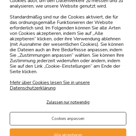
Cookies auch, um den Datenverkehr zu messen und zu
analysieren, wie unsere Website genutzt wird.
Kontaktiere uns!
Standardmäßig sind nur die Cookies aktiviert, die für
das ordnungsgemäße Funktionieren der Website
0151 12200811
erforderlich sind. Im Folgenden können Sie alle Arten
von Cookies akzeptieren, indem Sie auf „Alle
shop@yourhouse24.eu
akzeptieren“ klicken, oder ihre Verwendung ablehnen
(mit Ausnahme der wesentlichen Cookies). Sie können
Mo. - Fr. 07:00-15:00
die Dateien auch an Ihre Bedürfnisse anpassen, indem
Sie „Zustimmungen anpassen“ wählen. Sie können Ihre
Zustimmung jederzeit widerrufen oder ändern, indem
Sie auf den Link „Cookie-Einstellungen“ am Ende der
Seite klicken.
4.6
Basierend auf
373
Bewertungen
von jeher
Mehr über Cookies lesen Sie in unsere
Datenschutzerklärung
Folge uns
Zulassen nur notwendig
Transportarten
Der Versand erfolgt per
Cookies anpassen
private Spedition
Geprüfte Präsenz
Alle akzeptieren