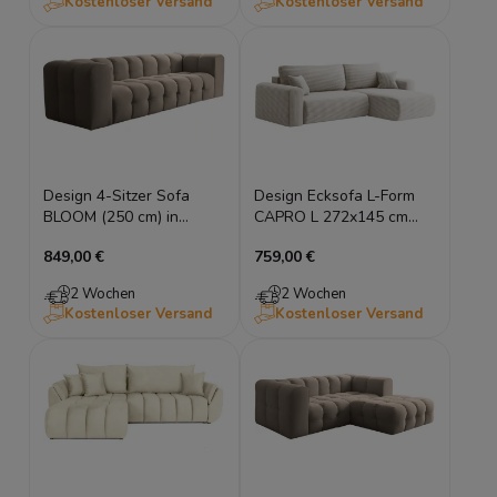
Kostenloser Versand
Kostenloser Versand
Design 4-Sitzer Sofa
Design Ecksofa L-Form
BLOOM (250 cm) in
CAPRO L 272x145 cm
Bubble-Optik
universell montierbar mit
849,00 €
759,00 €
Schlaffunktion &
Bettkasten – Breitcord
2 Wochen
2 Wochen
Poso / Webstoff Verita
Kostenloser Versand
Kostenloser Versand