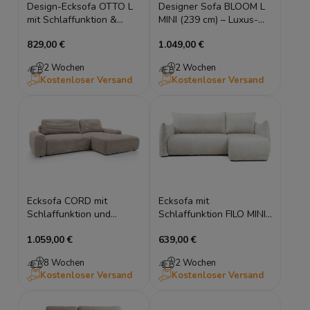
Design-Ecksofa OTTO L
Designer Sofa BLOOM L
mit Schlaffunktion &
MINI (239 cm) – Luxus-
Bettkasten, 280x184 cm,
Eckcouch im Wolken-
829,00 €
1.049,00 €
Stepp-Design, Universell
Design
montierbar
2 Wochen
2 Wochen
Kostenloser Versand
Kostenloser Versand
Ecksofa CORD mit
Ecksofa mit
Schlaffunktion und
Schlaffunktion FILO MINI
Stauraum
226x154 cm – universell,
1.059,00 €
639,00 €
Cord
8 Wochen
2 Wochen
Kostenloser Versand
Kostenloser Versand