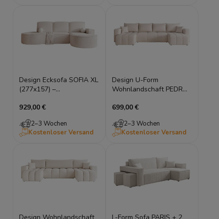
Design Ecksofa SOFIA XL
Design U-Form
(277x157) –
Wohnlandschaft PEDRO
Schlaffunktion,
U (318x145 cm) mit
929,00 €
699,00 €
Bettkasten,
Schlaffunktion – Samt
Bonellfederung
Manila
2–3 Wochen
2–3 Wochen
Kostenloser Versand
Kostenloser Versand
Design Wohnlandschaft
L-Form Sofa PARIS + 2