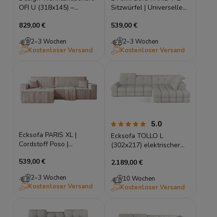
OFI U (318x145) –
Sitzwürfel | Universelle
Bouclé, Schlaffunktion,
Seite
829,00 €
539,00 €
Tief Gesteppt
2–3 Wochen
2–3 Wochen
Kostenloser Versand
Kostenloser Versand
5.0
Ecksofa PARIS XL |
Ecksofa TOLLO L
Cordstoff Poso |
(302x217) elektrischer
Schlaffunktion
Sitz, Schlaffunktion &
539,00 €
2.189,00 €
Bettkasten
2–3 Wochen
10 Wochen
Kostenloser Versand
Kostenloser Versand