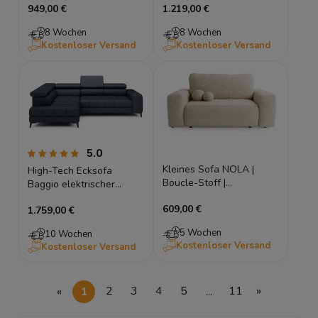
949,00 €
1.219,00 €
8 Wochen
8 Wochen
Kostenloser Versand
Kostenloser Versand
5.0
Kleines Sofa NOLA |
High-Tech Ecksofa
Boucle-Stoff |
Baggio elektrischer
Schlaffunktion &
Sitzvorzug, Wireless
609,00 €
Stauraum
1.759,00 €
Charger, verstellbare
Kopfstützen, 280x196 cm
5 Wochen
10 Wochen
Kostenloser Versand
Kostenloser Versand
«
1
2
3
4
5
...
11
»