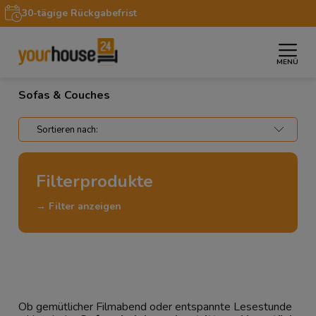
30-tägige Rückgabefrist
MENÜ
»
»
Startseite
Möbel
Sofas & Couches
Sofas & Couches
Filterprodukte
→ Filter anzeigen
Ob gemütlicher Filmabend oder entspannte Lesestunde