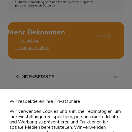
* Mit der Anmeldung stimmen Sie der Verarbeitung Ihrer
personenbezogenen Daten zu
Mehr Bekommen
→ Anmelden
→ Konto erstellen
KUNDENSERVICE
ÜBER UNS & RECHTLICHES
Wir respektieren Ihre Privatsphäre
MEIN ACCOUNT
Wir verwenden Cookies und ähnliche Technologien, um
Ihre Einstellungen zu speichern, personalisierte Inhalte
BELIEBTE KATEGORIEN
und Werbung zu präsentieren und Funktionen für
soziale Medien bereitzustellen. Wir verwenden