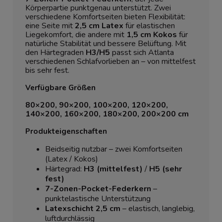
Körperpartie punktgenau unterstützt. Zwei
verschiedene Komfortseiten bieten Flexibilität:
eine Seite mit
2,5 cm Latex
für elastischen
Liegekomfort, die andere mit
1,5 cm Kokos
für
natürliche Stabilität und bessere Belüftung. Mit
den Härtegraden
H3/H5
passt sich Atlanta
verschiedenen Schlafvorlieben an – von mittelfest
bis sehr fest.
Verfügbare Größen
80×200, 90×200, 100×200, 120×200,
140×200, 160×200, 180×200, 200×200 cm
Produkteigenschaften
Beidseitig nutzbar – zwei Komfortseiten
(Latex / Kokos)
Härtegrad:
H3 (mittelfest)
/
H5 (sehr
fest)
7-Zonen-Pocket-Federkern
–
punktelastische Unterstützung
Latexschicht 2,5 cm
– elastisch, langlebig,
luftdurchlässig