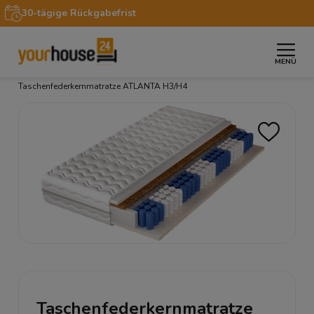
30-tägige Rückgabefrist
MENÜ
»
»
»
»
Startseite
Möbel
Betten
Matratzen
Taschenfederkernmatratze ATLANTA H3/H4
Taschenfederkernmatratze