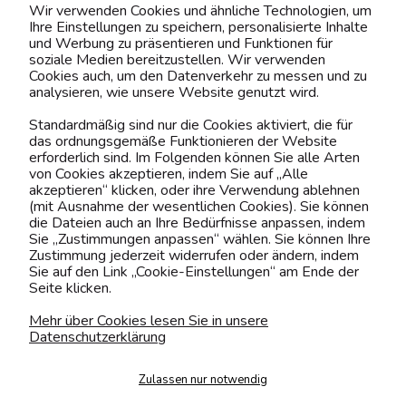
Wir verwenden Cookies und ähnliche Technologien, um
Ihre Einstellungen zu speichern, personalisierte Inhalte
BELIEBTE KATEGORIEN
und Werbung zu präsentieren und Funktionen für
soziale Medien bereitzustellen. Wir verwenden
Cookies auch, um den Datenverkehr zu messen und zu
analysieren, wie unsere Website genutzt wird.
Kontaktiere uns!
Standardmäßig sind nur die Cookies aktiviert, die für
das ordnungsgemäße Funktionieren der Website
0151 12200811
erforderlich sind. Im Folgenden können Sie alle Arten
von Cookies akzeptieren, indem Sie auf „Alle
shop@yourhouse24.eu
akzeptieren“ klicken, oder ihre Verwendung ablehnen
(mit Ausnahme der wesentlichen Cookies). Sie können
Mo. - Fr. 07:00-15:00
die Dateien auch an Ihre Bedürfnisse anpassen, indem
Sie „Zustimmungen anpassen“ wählen. Sie können Ihre
Zustimmung jederzeit widerrufen oder ändern, indem
Sie auf den Link „Cookie-Einstellungen“ am Ende der
Seite klicken.
4.6
Basierend auf
374
Bewertungen
von jeher
Mehr über Cookies lesen Sie in unsere
Datenschutzerklärung
Folge uns
Zulassen nur notwendig