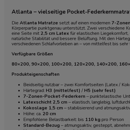
Atlanta – vielseitige Pocket-Federkernmatr
Die
Atlanta Matratze
setzt auf einen modernen
7-Zonen
Körperpartie punktgenau unterstützt. Zwei verschiedene Kom
eine Seite mit
2,5 cm Latex
für elastischen Liegekomfort,
natürliche Stabilität und bessere Belüftung. Mit den Härt
verschiedenen Schlafvorlieben an – von mittelfest bis sehr 
Verfügbare Größen
80×200, 90×200, 100×200, 120×200, 140×200, 160
Produkteigenschaften
Beidseitig nutzbar – zwei Komfortseiten (Latex / Kok
Härtegrad:
H3 (mittelfest)
/
H5 (sehr fest)
7-Zonen-Pocket-Federkern
– punktelastische Un
Latexschicht 2,5 cm
– elastisch, langlebig, luftdurch
Kokoslage 1,5 cm
– stabilisierend und atmungsakti
Höhe: ca.
20 cm
Empfohlene Belastbarkeit: bis
110 kg
pro Person
Standard-Bezug
– atmungsaktiv, gesteppt, abnehm