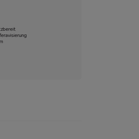
tzbereit
feravisierung
im