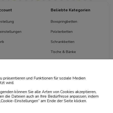
ccount
Beliebte Kategorien
stellung
Boxspringbetten
einstellungen
Polsterbetten
orb
Schrankbetten
Tische & Bänke
Kommoden & Sideboards
TV-Schränke
u präsentieren und Funktionen für soziale Medien
zt wird.
olgenden können Sie alle Arten von Cookies akzeptieren,
en die Dateien auch an Ihre Bedürfnisse anpassen, indem
„Cookie-Einstellungen“ am Ende der Seite klicken.