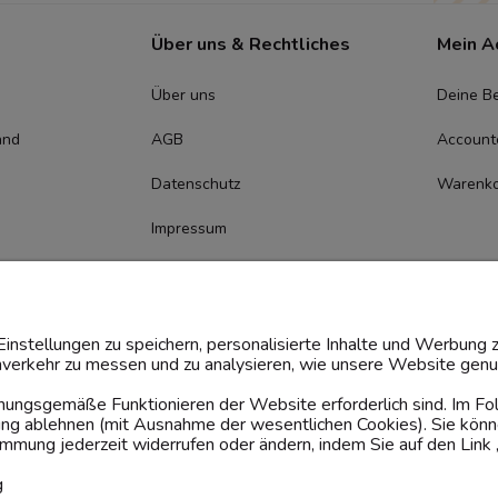
Über uns & Rechtliches
Mein A
Über uns
Deine Be
and
AGB
Account
Datenschutz
Warenk
Impressum
Cookie-
Zustimmungsmanagement
instellungen zu speichern, personalisierte Inhalte und Werbung z
verkehr zu messen und zu analysieren, wie unsere Website genut
rdnungsgemäße Funktionieren der Website erforderlich sind. Im F
dung ablehnen (mit Ausnahme der wesentlichen Cookies). Sie könn
mung jederzeit widerrufen oder ändern, indem Sie auf den Link 
g