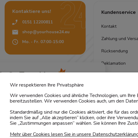
Kontaktiere uns!
Kundenservice
0151 12200811
Kontakt
shop@yourhouse24.eu
Zahlung und Vers
Mo. - Fr. 07:00-15:00
Rücksendung
Reklamation
4.6
Pflegehinweise
Basierend auf
373
Bewertungen
von jeher
Wir respektieren Ihre Privatsphäre
Stoffmuster
Wir verwenden Cookies und ähnliche Technologien, um Ihre E
Lieferung
bereitzustellen. Wir verwenden Cookies auch, um den Daten
Standardmäßig sind nur die Cookies aktiviert, die für das o
Qualität
indem Sie auf „Alle akzeptieren“ klicken, oder ihre Verwen
Sie „Zustimmungen anpassen“ wählen. Sie können Ihre Zustim
Garantie
Mehr über Cookies lesen Sie in unsere Datenschutzerklärun