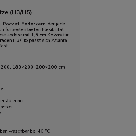
atze (H3/H5)
-Pocket-Federkern
, der jede
fortseiten bieten Flexibilität:
 die andere mit
1,5 cm Kokos
für
egraden
H3/H5
passt sich Atlanta
fest.
×200, 180×200, 200×200 cm
os)
terstützung
lässig
v
bar, waschbar bei 40 °C