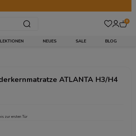
0
LEKTIONEN
NEUES
SALE
BLOG
derkernmatratze ATLANTA H3/H4
bis zur ersten Tür