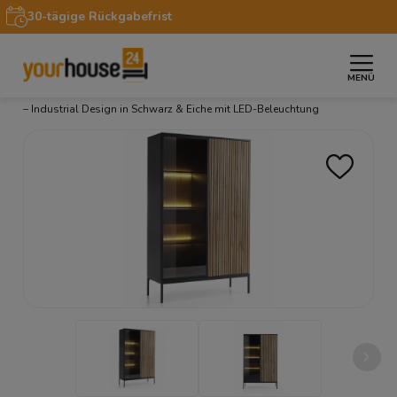
30-tägige Rückgabefrist
MENÜ
»
»
»
Startseite
Möbel
Vitrinen
Vitrine SANTIA 104 cm
– Industrial Design in Schwarz & Eiche mit LED-Beleuchtung