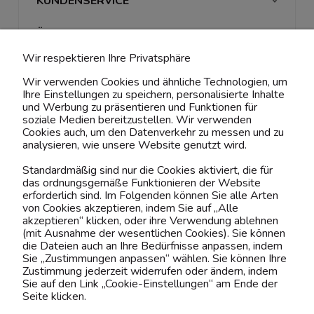
KUNDENSERVICE
ÜBER UNS & RECHTLICHES
Wir respektieren Ihre Privatsphäre
MEIN ACCOUNT
Wir verwenden Cookies und ähnliche Technologien, um
Ihre Einstellungen zu speichern, personalisierte Inhalte
BELIEBTE KATEGORIEN
und Werbung zu präsentieren und Funktionen für
soziale Medien bereitzustellen. Wir verwenden
Cookies auch, um den Datenverkehr zu messen und zu
analysieren, wie unsere Website genutzt wird.
Kontaktiere uns!
Standardmäßig sind nur die Cookies aktiviert, die für
das ordnungsgemäße Funktionieren der Website
0151 12200811
erforderlich sind. Im Folgenden können Sie alle Arten
von Cookies akzeptieren, indem Sie auf „Alle
shop@yourhouse24.eu
akzeptieren“ klicken, oder ihre Verwendung ablehnen
(mit Ausnahme der wesentlichen Cookies). Sie können
Mo. - Fr. 07:00-15:00
die Dateien auch an Ihre Bedürfnisse anpassen, indem
Sie „Zustimmungen anpassen“ wählen. Sie können Ihre
Zustimmung jederzeit widerrufen oder ändern, indem
Sie auf den Link „Cookie-Einstellungen“ am Ende der
Seite klicken.
4.6
Basierend auf
373
Bewertungen
von jeher