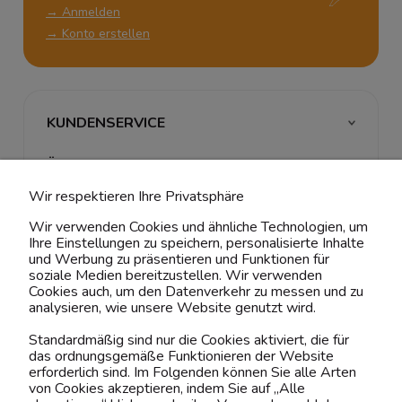
→ Anmelden
→ Konto erstellen
KUNDENSERVICE
ÜBER UNS & RECHTLICHES
Wir respektieren Ihre Privatsphäre
MEIN ACCOUNT
Wir verwenden Cookies und ähnliche Technologien, um
Ihre Einstellungen zu speichern, personalisierte Inhalte
BELIEBTE KATEGORIEN
und Werbung zu präsentieren und Funktionen für
soziale Medien bereitzustellen. Wir verwenden
Cookies auch, um den Datenverkehr zu messen und zu
analysieren, wie unsere Website genutzt wird.
Kontaktiere uns!
Standardmäßig sind nur die Cookies aktiviert, die für
das ordnungsgemäße Funktionieren der Website
0151 12200811
erforderlich sind. Im Folgenden können Sie alle Arten
von Cookies akzeptieren, indem Sie auf „Alle
shop@yourhouse24.eu