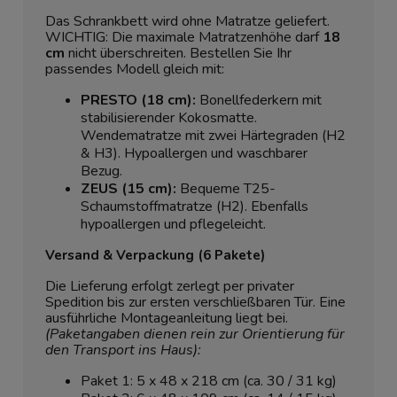
Das Schrankbett wird ohne Matratze geliefert.
WICHTIG: Die maximale Matratzenhöhe darf
18
cm
nicht überschreiten. Bestellen Sie Ihr
passendes Modell gleich mit:
PRESTO (18 cm):
Bonellfederkern mit
stabilisierender Kokosmatte.
Wendematratze mit zwei Härtegraden (H2
& H3). Hypoallergen und waschbarer
Bezug.
ZEUS (15 cm):
Bequeme T25-
Schaumstoffmatratze (H2). Ebenfalls
hypoallergen und pflegeleicht.
Versand & Verpackung (6 Pakete)
Die Lieferung erfolgt zerlegt per privater
Spedition bis zur ersten verschließbaren Tür. Eine
ausführliche Montageanleitung liegt bei.
(Paketangaben dienen rein zur Orientierung für
den Transport ins Haus):
Paket 1: 5 x 48 x 218 cm (ca. 30 / 31 kg)