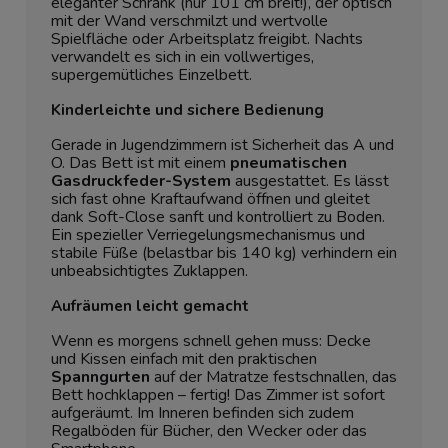
eleganter Schrank (nur 101 cm breit!), der optisch
mit der Wand verschmilzt und wertvolle
Spielfläche oder Arbeitsplatz freigibt. Nachts
verwandelt es sich in ein vollwertiges,
supergemütliches Einzelbett.
Kinderleichte und sichere Bedienung
Gerade in Jugendzimmern ist Sicherheit das A und
O. Das Bett ist mit einem
pneumatischen
Gasdruckfeder-System
ausgestattet. Es lässt
sich fast ohne Kraftaufwand öffnen und gleitet
dank Soft-Close sanft und kontrolliert zu Boden.
Ein spezieller Verriegelungsmechanismus und
stabile Füße (belastbar bis 140 kg) verhindern ein
unbeabsichtigtes Zuklappen.
Aufräumen leicht gemacht
Wenn es morgens schnell gehen muss: Decke
und Kissen einfach mit den praktischen
Spanngurten
auf der Matratze festschnallen, das
Bett hochklappen – fertig! Das Zimmer ist sofort
aufgeräumt. Im Inneren befinden sich zudem
Regalböden für Bücher, den Wecker oder das