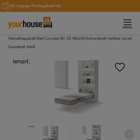
30-tägige Rückgabefrist
MENÜ
»
»
»
Startseite
Möbel
Schrankbetten LENART
Wandklappbett Bed Concept BC-03 90x200 Schrankbett Vertikal Lenart
Gästebett Weiß