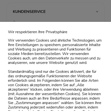
KUNDENSERVICE
ÜBER UNS & RECHTLICHES
Wir respektieren Ihre Privatsphäre
MEIN ACCOUNT
Wir verwenden Cookies und ähnliche Technologien, um
Ihre Einstellungen zu speichern, personalisierte Inhalte
BELIEBTE KATEGORIEN
und Werbung zu präsentieren und Funktionen für
soziale Medien bereitzustellen. Wir verwenden
Cookies auch, um den Datenverkehr zu messen und zu
analysieren, wie unsere Website genutzt wird.
Kontaktiere uns!
Standardmäßig sind nur die Cookies aktiviert, die für
das ordnungsgemäße Funktionieren der Website
0151 12200811
erforderlich sind. Im Folgenden können Sie alle Arten
von Cookies akzeptieren, indem Sie auf „Alle
shop@yourhouse24.eu
akzeptieren“ klicken, oder ihre Verwendung ablehnen
(mit Ausnahme der wesentlichen Cookies). Sie können
Mo. - Fr. 07:00-15:00
die Dateien auch an Ihre Bedürfnisse anpassen, indem
Sie „Zustimmungen anpassen“ wählen. Sie können Ihre
Zustimmung jederzeit widerrufen oder ändern, indem