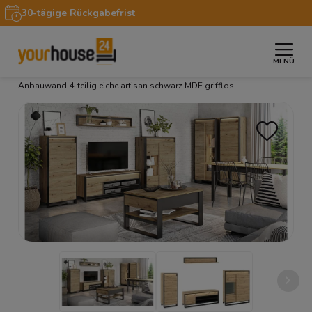
30-tägige Rückgabefrist
MENÜ
»
»
»
Startseite
Möbel
Möbelsets
Wohnwand Quant
Anbauwand 4-teilig eiche artisan schwarz MDF grifflos